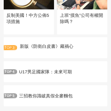
反制美國！中方公佈5
上班“摸魚”公司有權開
項措施
除嗎？
新版《防衛白皮書》藏禍心
TOP
3
U17男足國家隊：未來可期
TOP
4
三招教你識破真假全麥麵包
TOP
5