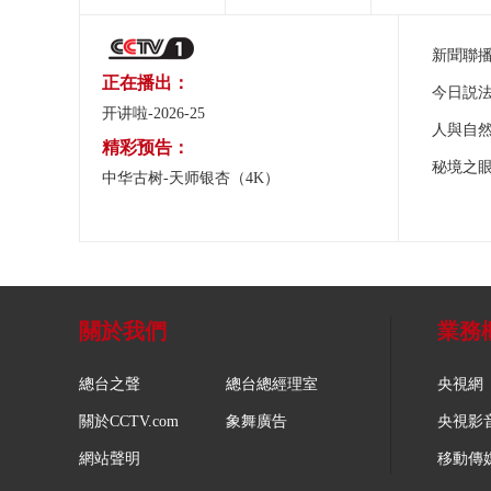
新聞聯
正在播出：
今日説
开讲啦-2026-25
人與自
精彩预告：
秘境之
中华古树-天师银杏（4K）
關於我們
業務
總台之聲
總台總經理室
央視網
關於CCTV.com
象舞廣告
央視影
網站聲明
移動傳