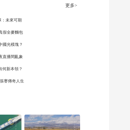
更多>
隊：未來可期
真假全麥麵包
中國光模塊？
夜直播間亂象
空有何新本領？
現張謇傳奇人生