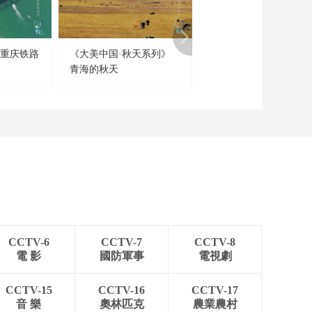
 重庆铁路
《大美中国·秋天系列》
《了不起的核工业》 第
青海的秋天
集 国之光荣
CCTV-6
CCTV-7
CCTV-8
電 影
國防軍事
電視劇
CCTV-15
CCTV-16
CCTV-17
音 樂
奧林匹克
農業農村