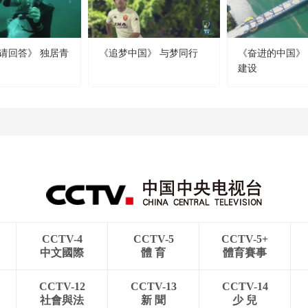
请回答》 独居青
《追梦中国》 与梦同行
《奋进的中国》
建设
CCTV-4
CCTV-5
CCTV-5+
中文國際
體 育
體育賽事
CCTV-12
CCTV-13
CCTV-14
社會與法
新 聞
少 兒