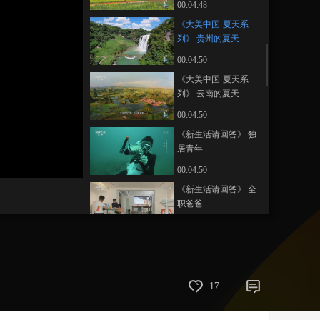
00:04:48
藝術
汽車
數智
5G
産業+
《大美中国·夏天系
列》 贵州的夏天
時尚
天氣
才藝
網展
央央好物
00:04:50
《大美中国·夏天系
列》 云南的夏天
00:04:50
《新生活请回答》 独
居青年
00:04:50
《新生活请回答》 全
职爸爸
00:04:49
《新生活请回答》 抗
癌青年
00:04:49
17
《新生活请回答》 认
真玩家