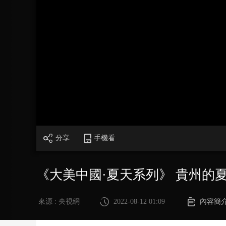
財經
教育
鄉村振興
生態環境
一帶一路
大國智造
大國展會
大國保險
雲頂對話
CCTV.節目官網
直播
節目單
欄目
片庫
分享
手機看
《大美中國·夏天系列》 貴州的
來源 : 央視網
2022-08-12 01:09
內容簡