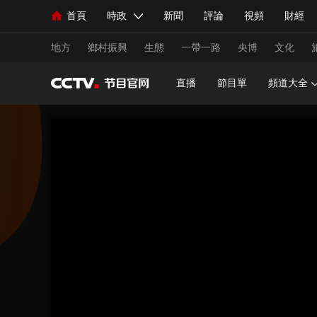
首頁
時政
新聞
評論
視頻
財經
人民領袖習近平
直播
海外頻道
片庫
iPanda
欄目大全
聯播+
English
中國領導人
節目單
Монгол
聽音
央視快評
微視頻
習
地方
鄉村振興
生態
一帶一路
央博
文化
直播
節目單
頻道大全
總台春晚
網絡春晚
共産黨員網
秧紀錄
新聞
國內
國際
評論
經濟
軍事
人民領袖習近平
聯播+
熱解讀
天天學習
視頻
小央視頻
小央直播
直播中國
熊貓
現場
前線
比劃
快看
藍海中國
新兵
體育
直播
競猜
2026年世界盃
2026年
VIP會員
CCTV奧林匹克頻道
生活體育大會