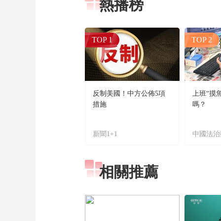
熱播榜
TOP 1
TOP 2
反制美國！中方公佈5項
上班“摸
措施
嗎？
新聞1+1
中國法治
相關推薦