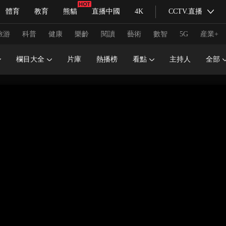
體育
教育
熊貓
直播中國
4K
CCTV.直播
式妙語
主持人
下載央視影音
熱解讀
天天學習
旅游
科普
健康
樂齡
閱讀
藝術
數智
5G
産業+
欄目大全
片庫
熱播榜
看點
主持人
全部
紀錄片網
國家大劇院
大型活動
科技
法治
文娛
人物
公益
圖片
習式妙語
央視快評
央視網評
光華銳評
鋒面
頻道
VR/AR
4K專區
全景新聞
請入列
人生第一次
人生第二次
冬奧會
CBA
NBA
中超
國足
國際足球
網球
綜
體育江湖
文化體育
冰雪道路
足球道路