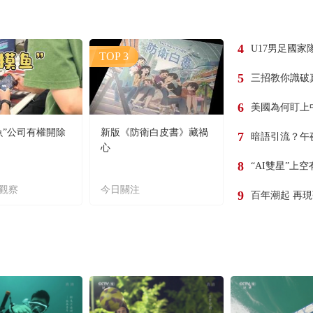
4
U17男足國家
TOP 3
5
三招教你識破
6
美國為何盯上
魚”公司有權開除
新版《防衛白皮書》藏禍
7
暗語引流？午
心
8
“AI雙星”上
觀察
今日關注
9
百年潮起 再