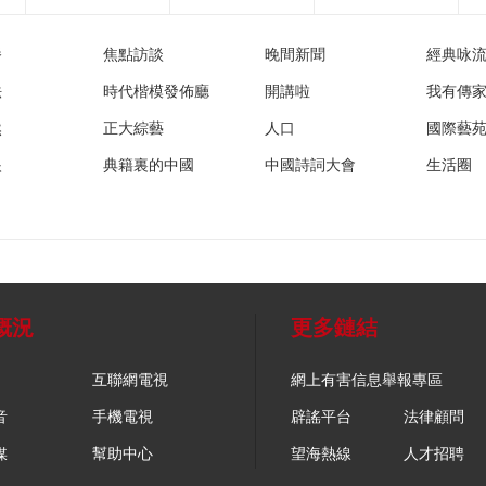
播
焦點訪談
晚間新聞
經典咏
法
時代楷模發佈廳
開講啦
我有傳
然
正大綜藝
人口
國際藝
眼
典籍裏的中國
中國詩詞大會
生活圈
概況
更多鏈結
互聯網電視
網上有害信息舉報專區
音
手機電視
辟謠平台
法律顧問
媒
幫助中心
望海熱線
人才招聘