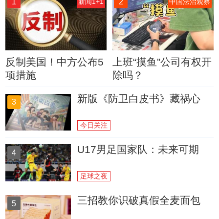
1
2
新闻1+1
中国法治观察
反制美国！中方公布5
上班“摸鱼”公司有权开
项措施
除吗？
新版《防卫白皮书》藏祸心
3
今日关注
U17男足国家队：未来可期
4
足球之夜
三招教你识破真假全麦面包
5