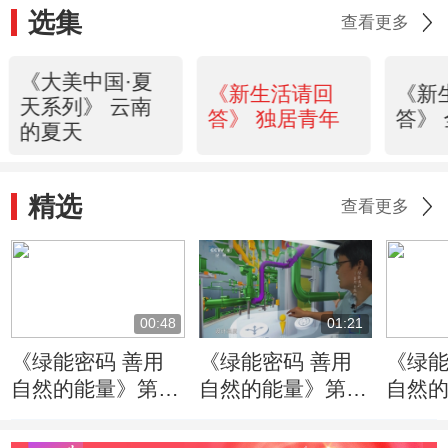
选集
查看更多
《大美中国·夏
《新生活请回
《新
天系列》 云南
答》 独居青年
答》
的夏天
精选
查看更多
00:48
01:21
《绿能密码 善用
《绿能密码 善用
《绿能
自然的能量》第1
自然的能量》第1
自然的
集：核安全一个重
集：协同是“华龙
集：
要理念就是质疑的
一号”设计团队运
的核电