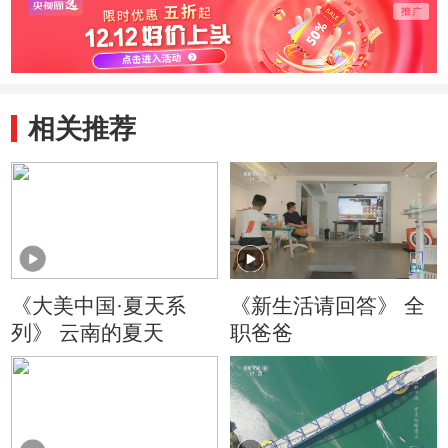
态度
作的灵魂
国几
想
相关推荐
《大美中国·夏天系
《新生活请回答》 全
列》 云南的夏天
职爸爸