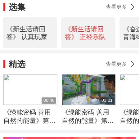
选集
查看更多
《新生活请回
《新生活请回
《奋
答》 认真玩家
答》 正经乐队
青海
精选
查看更多
00:48
01:21
《绿能密码 善用
《绿能密码 善用
《绿能
自然的能量》第1
自然的能量》第1
自然的
集：核安全一个重
集：协同是“华龙
集：
要理念就是质疑的
一号”设计团队运
的核电