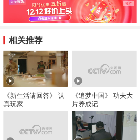
态度
作的灵魂
国几
想
相关推荐
《新生活请回答》 认
《追梦中国》 功夫大
真玩家
片养成记