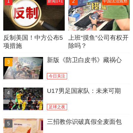
1
2
新闻1+1
中国法治观察
反制美国！中方公布5
上班“摸鱼”公司有权开
项措施
除吗？
新版《防卫白皮书》藏祸心
3
今日关注
U17男足国家队：未来可期
4
足球之夜
三招教你识破真假全麦面包
5