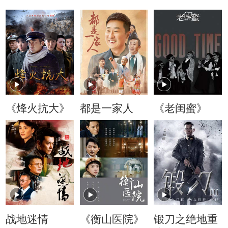
《烽火抗大》
都是一家人
《老闺蜜》
战地迷情
《衡山医院》
锻刀之绝地重