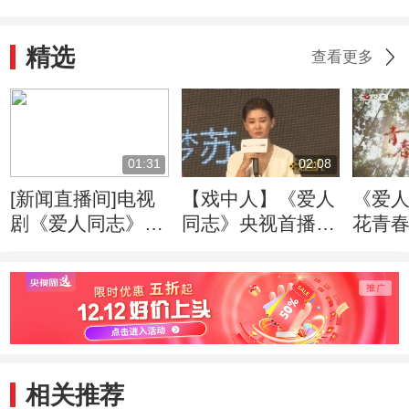
精选
查看更多
01:31
02:08
[新闻直播间]电视
【戏中人】《爱人
《爱人
剧《爱人同志》央
同志》央视首播
花青春
视开播：尊重历史
王雷李小萌传递信
创作 致敬革命先
仰之美
辈
相关推荐