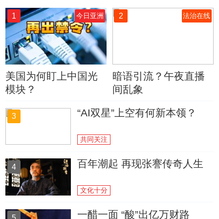
1
2
今日亚洲
法治在线
美国为何盯上中国光
暗语引流？午夜直播
模块？
间乱象
“AI双星”上空有何新本领？
3
共同关注
百年潮起 再现张謇传奇人生
4
文化十分
一醋一面 “酸”出亿万财路
5