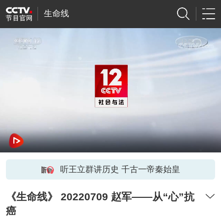
生命线
听王立群讲历史 千古一帝秦始皇
《生命线》 20220709 赵军——从“心”抗
癌