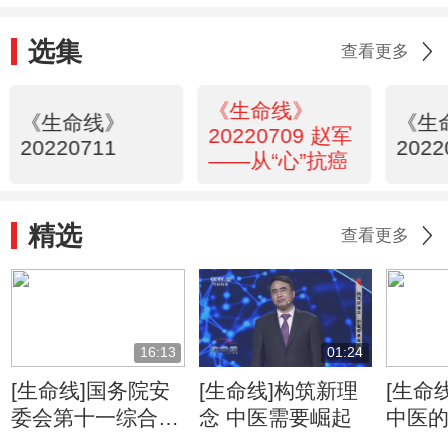
选集
查看更多
《生命线》
《生命线》
《生
20220709 赵军
20220711
2022
——从“心”抗癌
精选
查看更多
16:13
01:24
[生命线]国务院安
[生命线]构筑新理
[生命
委会第十一综合检
念 中医需要崛起
中医
查组对广东省云浮