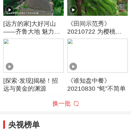
[远方的家]大好河山
《田间示范秀》
——齐鲁大地 魅力海
20210722 为樱桃保
岸 一山一海岸 和美宜
驾护航
居城
[探索·发现]揭秘！招
《谁知盘中餐》
远与黄金的渊源
20210830 “蚝”不简单
换一批
央视榜单