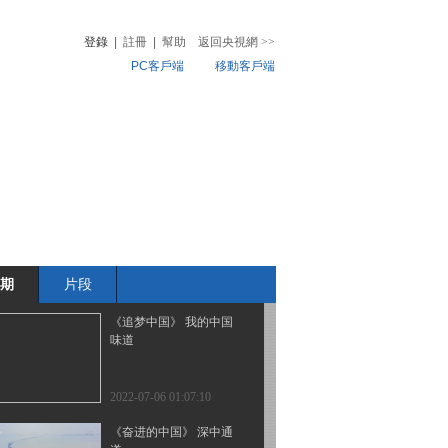
花国际机场
登錄
|
註冊
|
幫助
返回央視網
>>
PC客戶端
移動客戶端
2022-07-07 19:27:05
《追梦中国》 洋教头的
音
熱榜
中国梦
微視頻
兒
音樂
體育賽事
農業農村
2022-07-06 22:01:08
《奋进的中国》 龙江智
慧农业
期
片段
2022-07-06 21:09:08
《追梦中国》 我的中国
味道
2022-07-06 01:07:10
《奋进的中国》 深中通