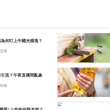
6
國為何盯上中國光模塊？
亞洲
7
語引流？午夜直播間亂象
在線
8
I雙星”上空有何新本領？