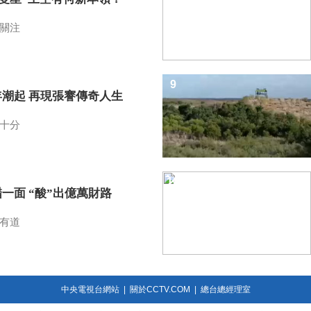
關注
9
年潮起 再現張謇傳奇人生
十分
10
一面 “酸”出億萬財路
有道
中央電視台網站
|
關於CCTV.COM
|
總台總經理室