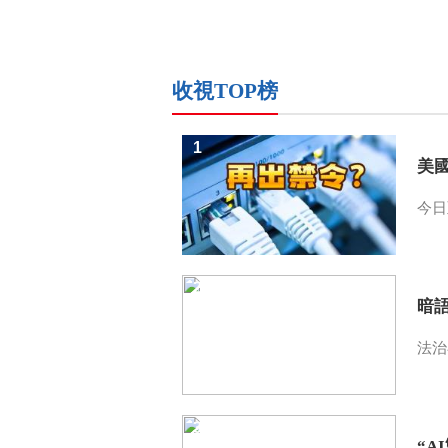
收視TOP榜
1
美
今日
2
暗
法治
3
“A