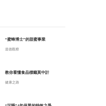
2022-06-29 23:53:30
《追梦中国》 老肖
2022-06-28 20:55:34
“蜜蜂博士”的甜蜜事業
《追梦中国》 青春的色
彩
道德觀察
2022-06-28 00:49:36
《追梦中国》 而立在广
教你看懂食品標籤莫中計
州
健康之路
2022-06-26 20:43:40
《追梦中国》 北京女子
图鉴
“沉睡”4年保單的時效之爭