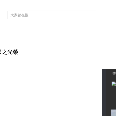
頻道大全
欄目大全
片庫
4K專區
聽
育
電影
國防軍事
電視劇
紀錄
科教
戲曲
社會與法
少
國之光榮
往