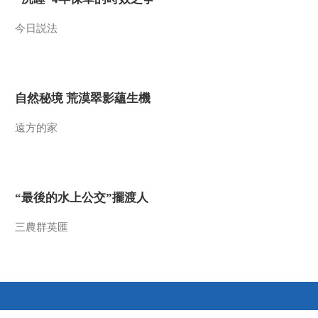
2022-06-25 22:49:43
今日説法
《追梦中国》 张思安
自然秘境 荒漠翠影蘊生機
2022-06-24 22:53:46
遠方的家
《追梦中国》 最美“禾”声
2022-06-23 22:47:49
“最後的水上公交”擺渡人
《追梦中国》 人生设计
师
三農群英匯
2022-06-23 01:55:51
《追梦中国》 马可·贝雷
依