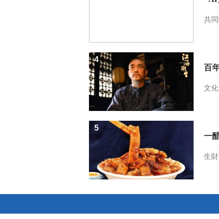
共同
4
百
文化
5
一醋
生財