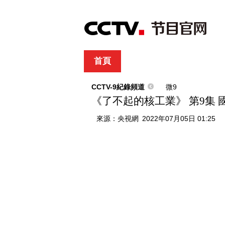
首頁
直播
節目單
綜合
新聞
財經
綜藝
中文國際
體
CCTV-9紀錄頻道
微9
《了不起的核工業》 第9集 
來源：
央視網
2022年07月05日 01:25