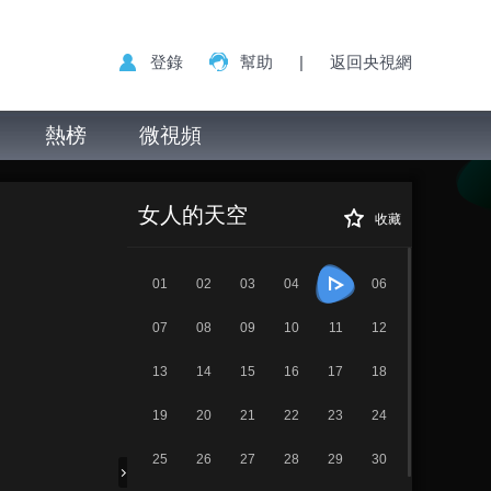
登錄
幫助
|
返回央視網
熱榜
微視頻
《女人的天空》 第
正在播放
5集
女人的天空
收藏
01
02
03
04
06
07
08
09
10
11
12
13
14
15
16
17
18
19
20
21
22
23
24
25
26
27
28
29
30