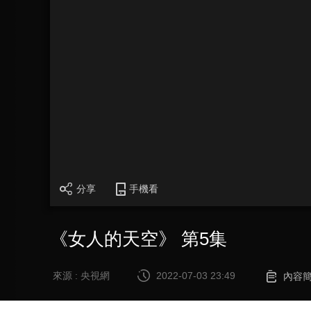
分享
手機看
《女人的天空》 第5集
來源 : 央視網
2022-07-03 23:49
內容