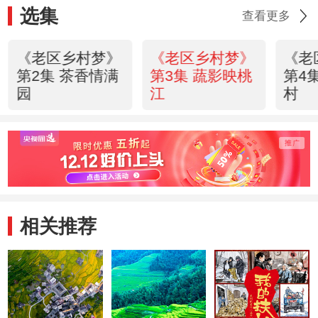
选集
查看更多
《老区乡村梦》
《老区乡村梦》
《老
第2集 茶香情满
第3集 蔬影映桃
第4
园
江
村
相关推荐