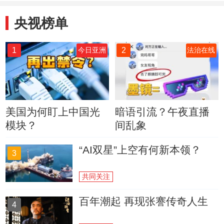
央视榜单
1
2
今日亚洲
法治在线
美国为何盯上中国光
暗语引流？午夜直播
模块？
间乱象
“AI双星”上空有何新本领？
3
共同关注
百年潮起 再现张謇传奇人生
4