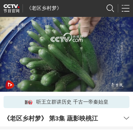
《老区乡村梦》
网络开小差了，请稍后再试
听王立群讲历史 千古一帝秦始皇
《老区乡村梦》 第3集 蔬影映桃江