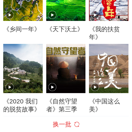
《乡间一年》
《天下沃土》
《我的扶贫
年》
《2020 我们
《自然守望
《中国这么
的脱贫故事》
者》第三季
美》
换一批