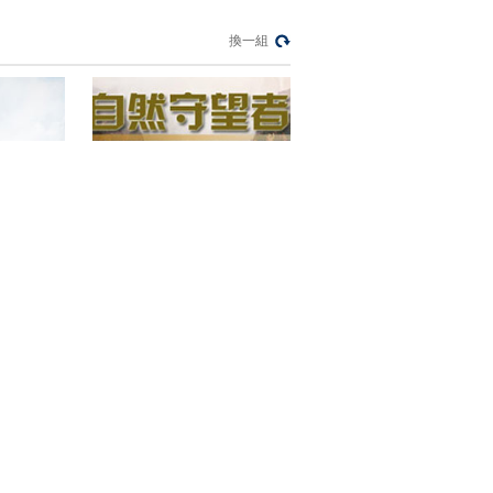
百年潮起 再現張謇傳
奇人生
換一組
文化十分
一醋一面 “酸”出億萬
財路
生財有道
“蜜蜂博士”的甜蜜事業
道德觀察
教你看懂食品標籤莫
中計
健康之路
贫故事》
《自然守望者》第三季
“沉睡”4年保單的時效
之爭
今日説法
自然秘境 荒漠翠影蘊
生機
遠方的家