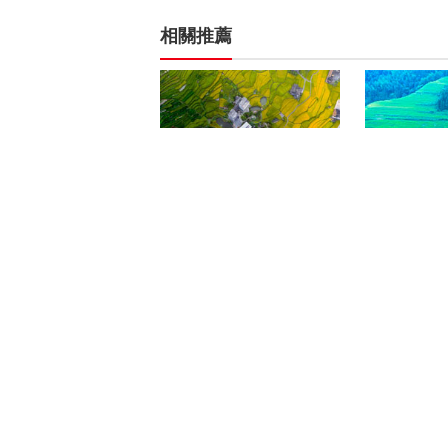
相關推薦
《乡间一年》
《天下沃土