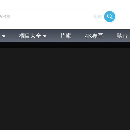
熱榜
全
欄目大全
片庫
4K專區
聽音