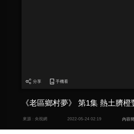
分享
手機看
《老區鄉村夢》 第1集 熱土臍橙
來源 : 央視網
2022-05-24 02:19
內容