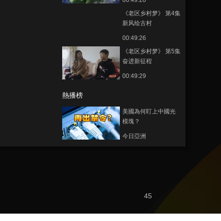
00:49:28
《老区乡村梦》 第4集
新风绘古村
00:49:26
《老区乡村梦》 第5集
奋进新征程
00:49:29
熱播榜
美國為何盯上中國光
模塊？
今日亞洲
暗語引流？午夜直播
間亂象
法治在線
“AI雙星”上空有何新本
45
領？
共同關注