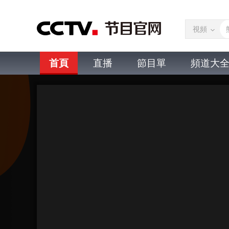
視頻
首頁
直播
節目單
頻道大