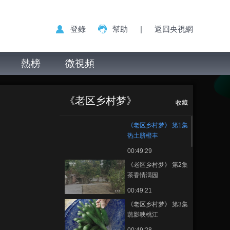
登錄
幫助
|
返回央視網
熱榜
微視頻
《老区乡村梦》 第
正在播放
1集 热土脐橙丰
《老区乡村梦》
收藏
《老区乡村梦》 第1集
热土脐橙丰
00:49:29
《老区乡村梦》 第2集
茶香情满园
00:49:21
《老区乡村梦》 第3集
蔬影映桃江