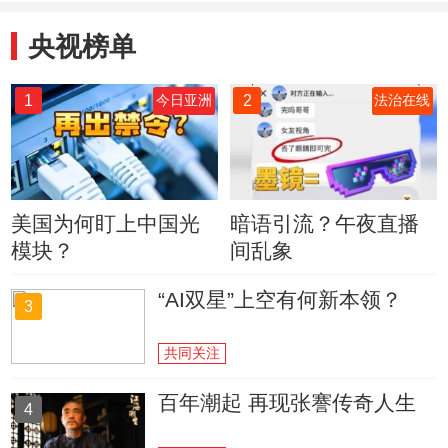
央视榜单
1
2
今日亚洲
法治在线
美国为何盯上中国光
暗语引流？午夜直播
模块？
间乱象
“AI双星”上空有何新本领？
3
共同关注
百年潮起 再现张謇传奇人生
4