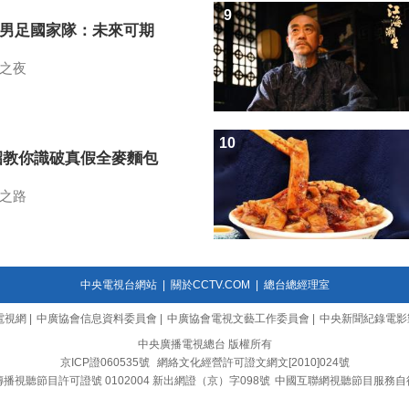
9
7男足國家隊：未來可期
之夜
10
招教你識破真假全麥麵包
之路
中央電視台網站
|
關於CCTV.COM
|
總台總經理室
電視網
|
中廣協會信息資料委員會
|
中廣協會電視文藝工作委員會
|
中央新聞紀錄電影
中央廣播電視總台 版權所有
京ICP證060535號
網絡文化經營許可證文網文[2010]024號
播視聽節目許可證號 0102004 新出網證（京）字098號
中國互聯網視聽節目服務自