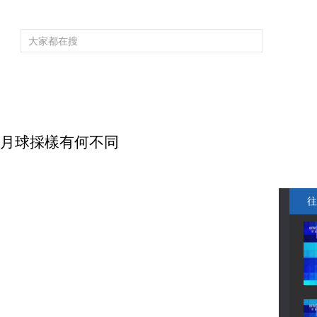
頻道大全
欄目大全
片庫
4K專區
聽
育
電影
國防軍事
電視劇
紀錄
科教
戲曲
社會與法
少
的月球採樣有何不同
往