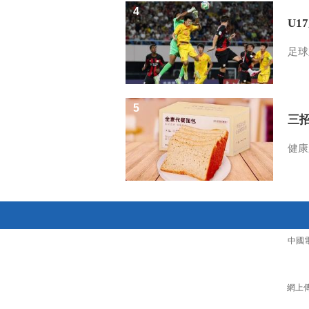
4
U1
足球
5
三
健康
中國
網上傳