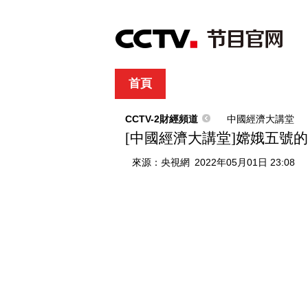
首頁
直播
節目單
綜合
新聞
財經
綜藝
中文國際
體
CCTV-2財經頻道
中國經濟大講堂
[中國經濟大講堂]嫦娥五號
來源：
央視網
2022年05月01日 23:08