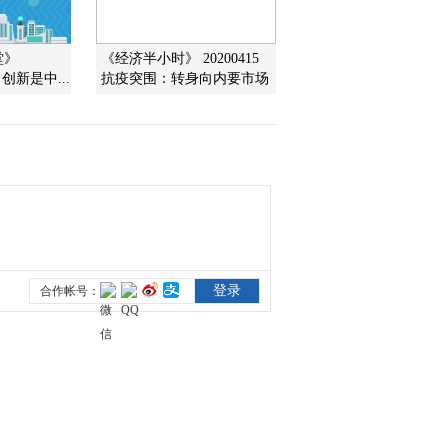
2022-04-24 23:17:00
堂》
《经济半小时》 20200415
说 创新是中...
抗疫突围：转身向内要市场
[中国经济大讲堂]九个濒
临临界点提前预知全球气
候突变
2022-04-24 23:11:01
[中国经济大讲堂]导致气
候变暖的两大关键原因
2022-04-24 23:11:00
[中国经济大讲堂]中国气
候变化与全球趋势一致
2022-04-24 23:07:01
[中国经济大讲堂]气候变
暖带来的影响