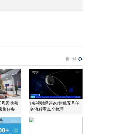
2022-05-01 23:02:43
[中国经济大讲堂]探测器
让人类逐步揭开月球的神
秘面纱
2022-05-01 22:58:40
[中国经济大讲堂]月球真
換一組
的能为地球抵挡陨石撞击
吗
2022-05-01 22:54:40
[中国经济大讲堂]如何正
确看待气候变化带来的影
响
五号圆满完
[央视财经评论]嫦娥五号任
采集任务
务流程看点全梳理
2022-04-24 23:17:01
[中国经济大讲堂]我们该
如何应对气候变化