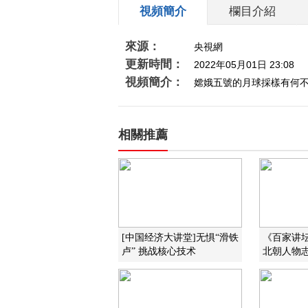
視頻簡介
欄目介紹
來源：
央視網
更新時間：
2022年05月01日 23:08
視頻簡介：
嫦娥五號的月球採樣有何
相關推薦
[中国经济大讲堂]无惧“滑铁
《百家讲坛》
卢” 挑战核心技术
北朝人物志·