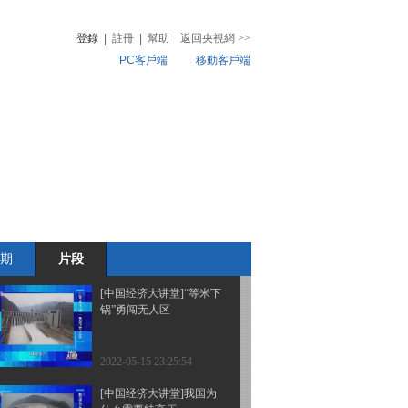
到入地 技术不断创新
登錄
|
註冊
|
幫助
返回央視網
>>
PC客戶端
移動客戶端
2022-05-15 23:31:53
[中国经济大讲堂]无惧“滑
音
熱榜
铁卢” 挑战核心技术
微視頻
兒
音樂
體育賽事
農業農村
2022-05-15 23:29:58
[中国经济大讲堂]突破安
全技术 守好生命线
期
片段
2022-05-15 23:29:55
[中国经济大讲堂]“等米下
锅”勇闯无人区
2022-05-15 23:25:54
[中国经济大讲堂]我国为