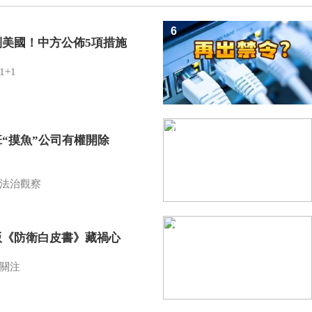
6
制美國！中方公佈5項措施
1+1
7
班“摸魚”公司有權開除
？
法治觀察
8
版《防衛白皮書》藏禍心
關注