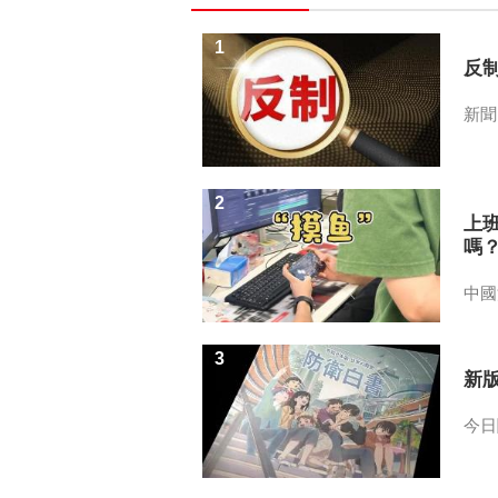
1
反
新聞
2
上
嗎
中國
3
新
今日