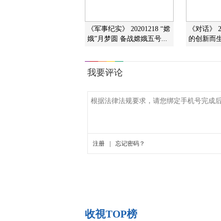
《军事纪实》 20201218 “嫦
《对话》 2
娥”月梦圆 备战嫦娥五号...
的创新而
收視TOP榜