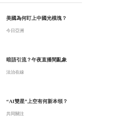
2022-04-24 23:07:01
美國為何盯上中國光模塊？
[中国经济大讲堂]极端天
气频发带来的启示
今日亞洲
2022-04-24 23:05:00
[中国经济大讲堂]全球变
暖步伐正逐步加快
暗語引流？午夜直播間亂象
法治在線
2022-04-24 23:05:00
[中国经济大讲堂]保障锂
资源需求 为什么要将重
点放在锂盐湖上
“AI雙星”上空有何新本領？
2022-04-17 22:57:16
共同關注
[中国经济大讲堂]字宙中
无处不在的锂