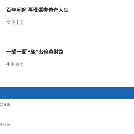
2022-04-17 22:53:16
百年潮起 再現張謇傳奇人生
[中国经济大讲堂]锂的作
文化十分
用神通广大
2022-04-17 22:39:17
一醋一面 “酸”出億萬財路
[中国经济大讲堂]加大基
础研究投入力度 攻关提
锂技术
生財有道
2022-04-17 22:01:17
[中国经济大讲堂]积极行
动 补齐短板 加强入侵生
物防控工作
製片廠
2022-04-10 23:15:46
[中国经济大讲堂]构建联
控减灾的技术体系 打赢
律公約
防控的终极战役