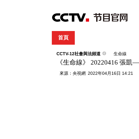
首頁
直播
節目單
綜合
新聞
財經
綜藝
中文國際
體
CCTV-12社會與法頻道
生命線
《生命線》 20220416 
來源：
央視網
2022年04月16日 14:21