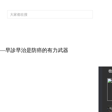
頻道大全
欄目大全
片庫
4K專區
聽
育
電影
國防軍事
電視劇
紀錄
科教
戲曲
社會與法
少
張凱——早診早治是防癌的有力武器
往