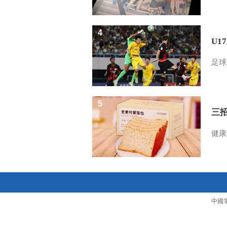
4
U1
足球
5
三
健康
中國