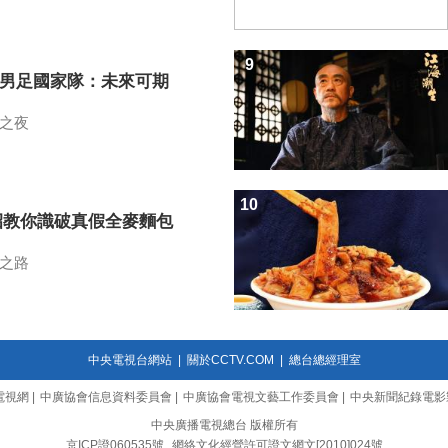
9
7男足國家隊：未來可期
之夜
10
招教你識破真假全麥麵包
之路
中央電視台網站
|
關於CCTV.COM
|
總台總經理室
電視網
|
中廣協會信息資料委員會
|
中廣協會電視文藝工作委員會
|
中央新聞紀錄電影
中央廣播電視總台 版權所有
京ICP證060535號
網絡文化經營許可證文網文[2010]024號