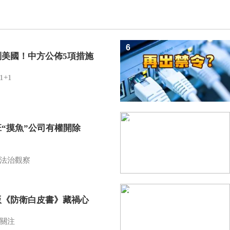
6
制美國！中方公佈5項措施
1+1
7
班“摸魚”公司有權開除
？
法治觀察
8
版《防衛白皮書》藏禍心
關注