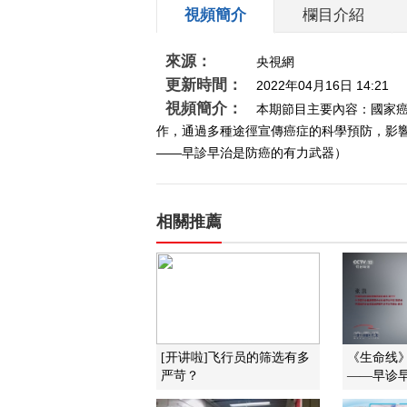
視頻簡介
欄目介紹
來源：
央視網
更新時間：
2022年04月16日 14:21
視頻簡介：
本期節目主要內容：國家癌
作，通過多種途徑宣傳癌症的科學預防，影響了
——早診早治是防癌的有力武器）
相關推薦
[开讲啦]飞行员的筛选有多
《生命线》 
严苛？
——早诊早