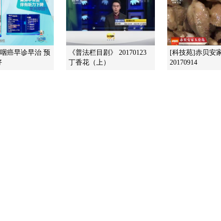
鼻咽癌早诊早治 预
《普法栏目剧》 20170123
[科技苑]赤贝安
好
丁香花（上）
20170914