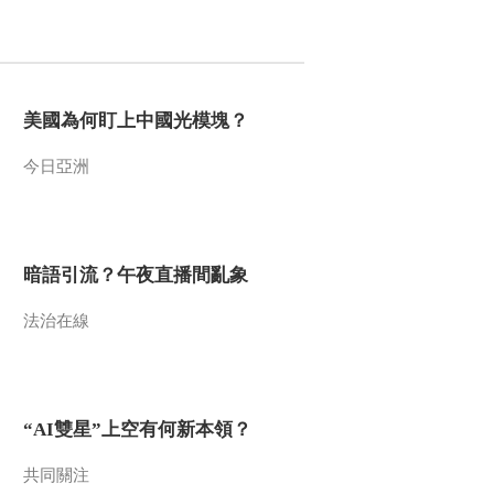
2022-04-05 13:22:04
《生命线》 20220404
美國為何盯上中國光模塊？
2022-04-04 13:24:07
今日亞洲
《生命线》周末特别节目
《应急时刻》 20220403
暗語引流？午夜直播間亂象
2022-04-03 13:10:10
法治在線
《生命线》 20220402 王
欣——高龄妊娠保卫战
2022-04-02 16:44:13
“AI雙星”上空有何新本領？
《生命线》 20220401
共同關注