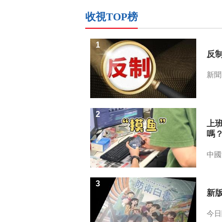
收視TOP榜
1
反
新聞
2
上
嗎
中國
3
新
今日