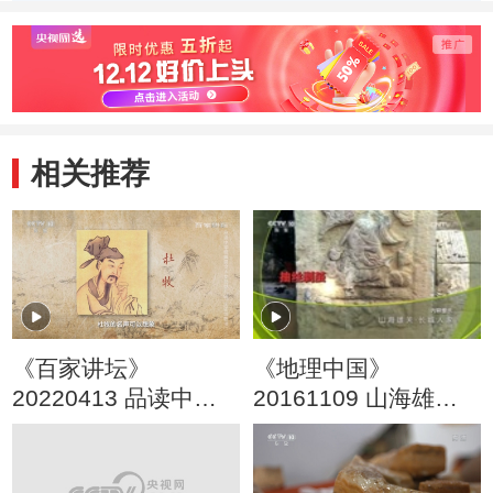
伦、
国
相关推荐
《百家讲坛》
《地理中国》
20220413 品读中华
20161109 山海雄关·
经典诗文 6 文艺范儿
长城人家
的“历史诊断书”