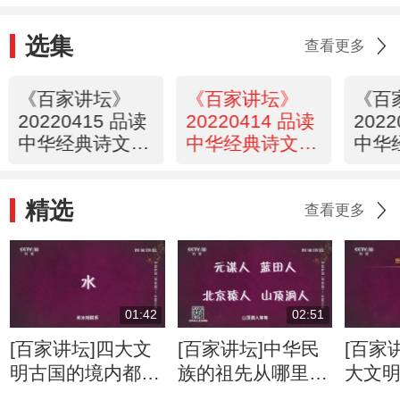
选集
查看更多
《百家讲坛》
《百家讲坛》
《百
20220415 品读
20220414 品读
202
中华经典诗文 8
中华经典诗文 7
中华
乐天派的人生区
《岳阳楼记》的
文艺
间
密码
史诊
精选
查看更多
01:42
02:51
[百家讲坛]四大文
[百家讲坛]中华民
[百家
明古国的境内都有
族的祖先从哪里
大文
非常重要的河流
来？
古埃