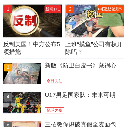
1
2
新闻1+1
中国法治观察
反制美国！中方公布5
上班“摸鱼”公司有权开
项措施
除吗？
新版《防卫白皮书》藏祸心
3
今日关注
U17男足国家队：未来可期
4
足球之夜
三招教你识破真假全麦面包
5