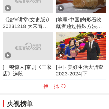
《法律讲堂(文史版)》
[地理·中国]肉形石收
20231218 大宋奇案·
藏者通过特殊方法让
玉清昭应宫失火案
原本灰暗的肉石变得
（上）
色彩分明
[一鸣惊人]京剧《三家
[中国美好生活大调查
店》选段
2023-2024]下
换一批
央视榜单