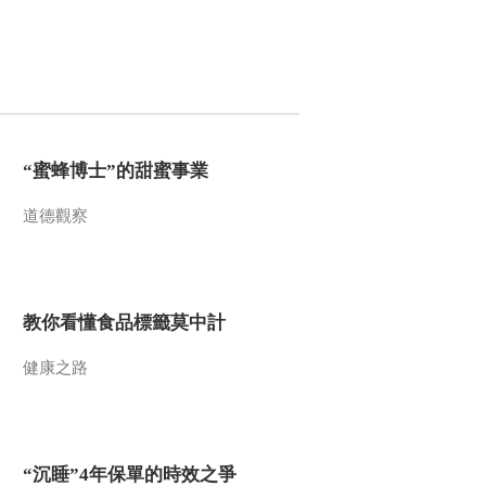
2022-03-29 12:58:28
《百家讲坛》 20220328
了不起的《黄帝内经》
27 春生夏长谈规矩
2022-03-28 13:26:30
“蜜蜂博士”的甜蜜事業
《百家讲坛》 20220326
道德觀察
了不起的《黄帝内经》
26 每一天的养生节律
2022-03-27 12:56:34
《百家讲坛》 20220326
教你看懂食品標籤莫中計
了不起的《黄帝内经》
25 健康长寿的密码
健康之路
2022-03-26 12:56:38
《百家讲坛》 20220325
了不起的《黄帝内经》
“沉睡”4年保單的時效之爭
24 排兵布阵用方药