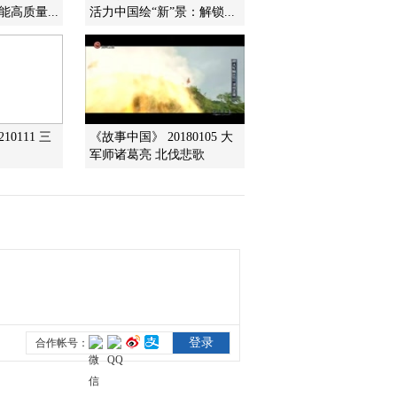
思红豆
赋能高质量...
活力中国绘“新”景：解锁...
2022-04-02 15:24:13
《百家讲坛》 20220401
诗词红楼（第二部）1 不
枉凝眉
2022-04-01 12:56:17
10111 三
《故事中国》 20180105 大
军师诸葛亮 北伐悲歌
《百家讲坛》 20220331
了不起的《黄帝内经》
30 中医方法在身边
2022-03-31 12:58:21
《百家讲坛》 20220330
了不起的《黄帝内经》
29 各选妙招巧养护
2022-03-30 12:58:23
《百家讲坛》 20220329
了不起的《黄帝内经》
28 秋收冬藏话法则