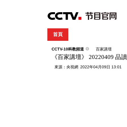
首頁
直播
節目單
綜合
新聞
財經
綜藝
中文國際
體
CCTV-10科教頻道
百家講壇
《百家講壇》 20220409 
來源：
央視網
2022年04月09日 13:01