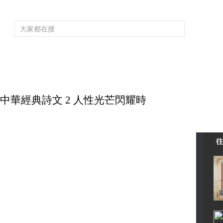
頻道大全
欄目大全
片庫
4K專區
聽
育
電影
國防軍事
電視劇
紀錄
科教
戲曲
社會與法
少
品讀中華經典詩文 2 人性光芒閃耀時
往