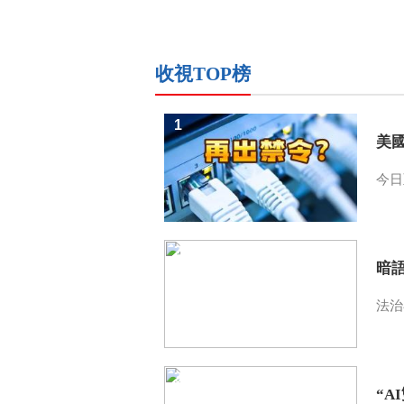
收視TOP榜
1
美
今日
2
暗
法治
3
“A