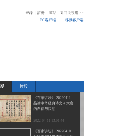
品读中华经典诗文 7 《岳
阳楼记》的密码
登錄
|
註冊
|
幫助
返回央視網
>>
PC客戶端
移動客戶端
2022-04-14 12:57:34
《百家讲坛》 20220413
音
熱榜
品读中华经典诗文 6 文艺
微視頻
范儿的“历史诊断书”
兒
音樂
體育賽事
農業農村
2022-04-13 12:57:38
《百家讲坛》 20220412
品读中华经典诗文 5 不朽
的“相识”
期
片段
2022-04-12 13:11:41
《百家讲坛》 20220411
品读中华经典诗文 4 大唐
的自信与快意
2022-04-11 13:01:44
《百家讲坛》 20220410