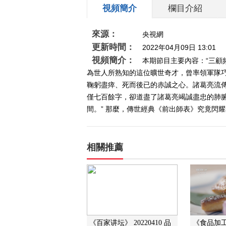
視頻簡介
欄目介紹
來源：
央視網
更新時間：
2022年04月09日 13:01
視頻簡介：
本期節目主要內容：“三顧
為世人所熟知的這位曠世奇才，曾率領軍隊
鞠躬盡瘁、死而後已的赤誠之心。諸葛亮流
僅七百餘字，卻道盡了諸葛亮竭誠盡忠的肺
間。” 那麼，傳世經典《前出師表》究竟閃耀着
相關推薦
《百家讲坛》 20220410 品
《食品加工