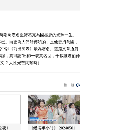
时即事
2022-04-06 13:08:00
《百家讲坛》 20220405
诗词红楼（第二部）5 姽
國時期蜀漢名臣諸葛亮為國盡忠的光輝一生。
婳之歌
不已。而更為人們所傳頌的，是他忠貞為國，
2022-04-05 13:06:05
其中以《前出師表》最為著名。這篇文章通篇
誠，真可謂“出師一表真名世，千載誰堪伯仲
《百家讲坛》 20220404
诗词红楼（第二部）4 一
文 2 人性光芒閃耀時）
诔双祭
2022-04-04 12:58:07
換一組
《百家讲坛》 20220403
诗词红楼（第二部）3 芙
蓉之诔
2022-04-03 12:58:11
《百家讲坛》 20220402
诗词红楼（第二部）2 相
之夜》
《经济半小时》 20240501