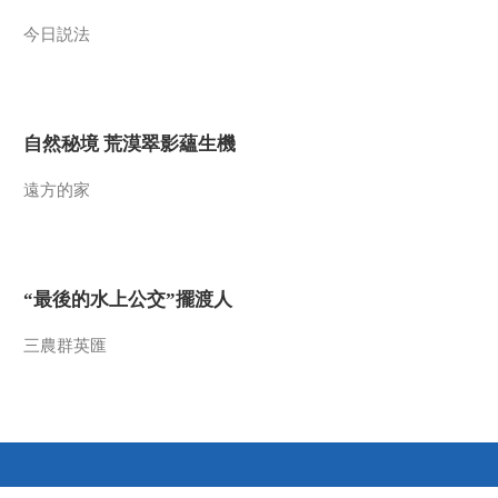
2022-03-25 13:04:40
今日説法
《百家讲坛》 20220324
了不起的《黄帝内经》
23 顺应趋势巧祛病
自然秘境 荒漠翠影蘊生機
2022-03-24 12:58:43
遠方的家
《百家讲坛》 20220323
了不起的《黄帝内经》
22 究竟何为老“病根”
2022-03-23 13:06:47
“最後的水上公交”擺渡人
《百家讲坛》 20220322
了不起的《黄帝内经》
三農群英匯
21 中医诊脉的奥秘
2022-03-22 13:04:51
《百家讲坛》 20220321
了不起的《黄帝内经》
20 灵活询问巧诊断