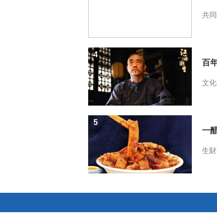
共同
4
百
文化
5
一醋
生財