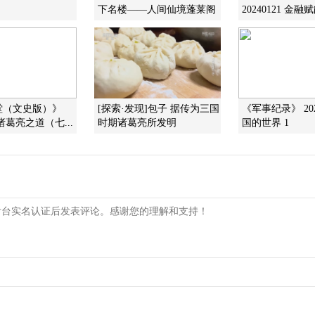
下名楼——人间仙境蓬莱阁
20240121 金融
堂（文史版）》
[探索·发现]包子 据传为三国
《军事纪录》 202
6 诸葛亮之道（七...
时期诸葛亮所发明
国的世界 1