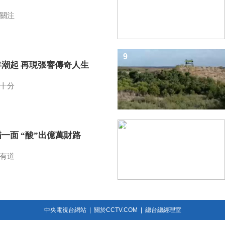
關注
9
年潮起 再現張謇傳奇人生
十分
10
一面 “酸”出億萬財路
有道
中央電視台網站
|
關於CCTV.COM
|
總台總經理室