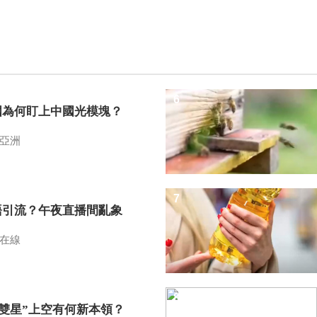
6
國為何盯上中國光模塊？
亞洲
7
語引流？午夜直播間亂象
在線
8
I雙星”上空有何新本領？