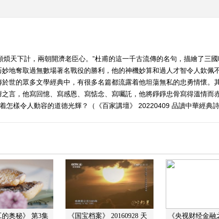
頻煩天下計，兩朝開濟老臣心。”杜甫的這一千古流傳的名句，描繪了三
巧妙地奪取過無數場著名戰役的勝利，他的神機妙算和過人才智令人欽佩
傳於世的眾多文學經典中，有很多名篇都流露着他坦蕩無私的忠勇情懷。
腑之言，他寫回憶、寫感恩、寫惦念、寫囑託，他將錚錚忠骨寫得溫情而赤
怎樣令人動容的道德光輝？（《百家講壇》 20220409 品讀中華經典詩
的奥秘》 第3集
《国宝档案》 20160928 天
《央视财经金融