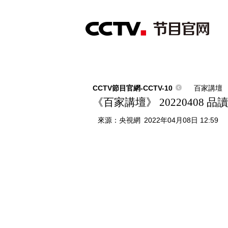
首頁
直播
節目單
綜合
新聞
財經
綜藝
中文國際
體
CCTV節目官網-CCTV-10
百家講壇
《百家講壇》 20220408 
來源：
央視網
2022年04月08日 12:59