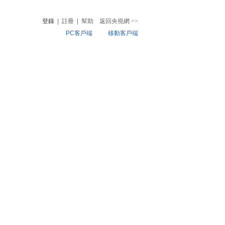
登錄
|
註冊
|
幫助
返回央視網
>>
PC客戶端
移動客戶端
音
熱榜
微視頻
兒
音樂
體育賽事
農業農村