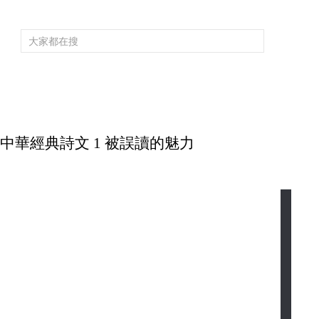
頻道大全
欄目大全
片庫
4K專區
聽
育
電影
國防軍事
電視劇
紀錄
科教
戲曲
社會與法
少
品讀中華經典詩文 1 被誤讀的魅力