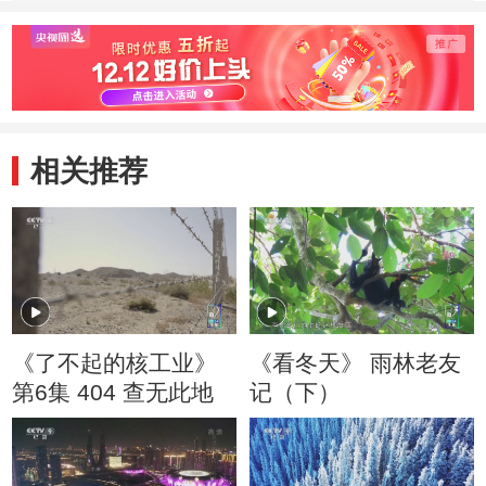
要理念就是质疑的
一号”设计团队运
的核电
态度
作的灵魂
国几
想
相关推荐
《了不起的核工业》
《看冬天》 雨林老友
第6集 404 查无此地
记（下）