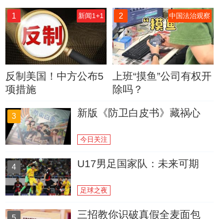
1
2
新闻1+1
中国法治观察
反制美国！中方公布5
上班“摸鱼”公司有权开
项措施
除吗？
新版《防卫白皮书》藏祸心
3
今日关注
U17男足国家队：未来可期
4
足球之夜
三招教你识破真假全麦面包
5