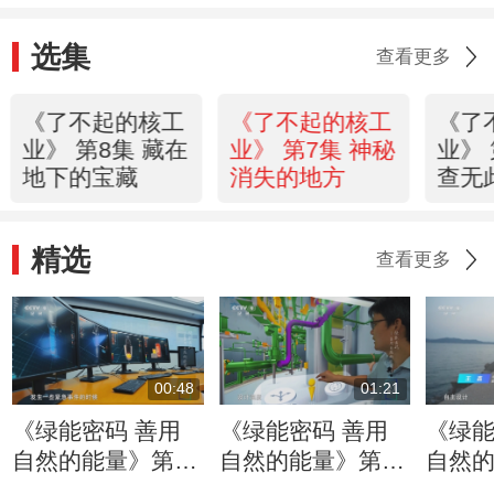
选集
查看更多
《了不起的核工
《了不起的核工
《了
业》 第8集 藏在
业》 第7集 神秘
业》 
地下的宝藏
消失的地方
查无
精选
查看更多
00:48
01:21
《绿能密码 善用
《绿能密码 善用
《绿能
自然的能量》第1
自然的能量》第1
自然的
集：核安全一个重
集：协同是“华龙
集：