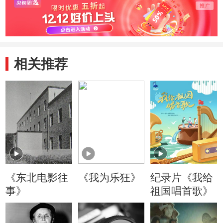
路的“
相关推荐
《东北电影往
《我为乐狂》
纪录片《我给
事》
祖国唱首歌》