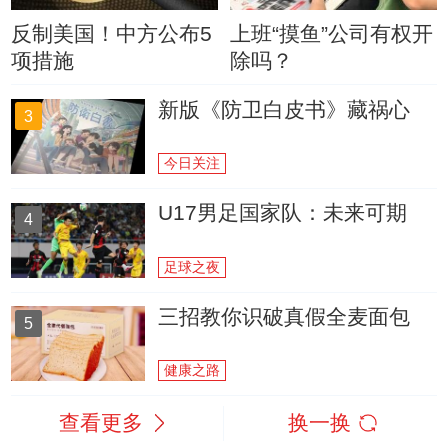
反制美国！中方公布5
上班“摸鱼”公司有权开
项措施
除吗？
新版《防卫白皮书》藏祸心
3
今日关注
U17男足国家队：未来可期
4
足球之夜
三招教你识破真假全麦面包
5
健康之路
查看更多
换一换