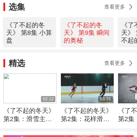
选集
查看更多
《了不起的冬
《了不起的冬
《了
天》 第8集 小算
天》 第9集 瞬间
天》 
盘
的奥秘
不起
精选
查看更多
02:12
03:31
《了不起的冬天》
《了不起的冬天》
《了
第2集：滑雪主要
第2集：花样滑冰
第2集
负责“累” 滑冰主要
默契很重要
致 人
负责“美”
车比