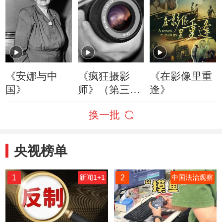
《安娜与中
《疯狂摄影
《在影像里重
国》
师》（第三
逢》
季）
换一批
央视榜单
1
2
新闻1+1
中国法治观察