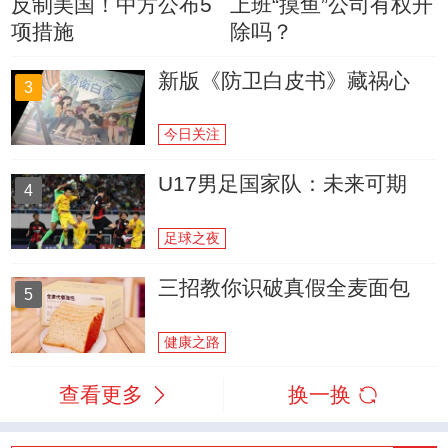
反制美国！中方公布5
上班“摸鱼”公司有权开
项措施
除吗？
新版《防卫白皮书》藏祸心
3
今日关注
U17男足国家队：未来可期
4
足球之夜
三招教你识破真假全麦面包
5
健康之路
查看更多
换一换