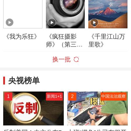
《我为乐狂》
《疯狂摄影
《千里江山万
师》（第三
里歌》
季）
换一批
央视榜单
1
2
新闻1+1
中国法治观察