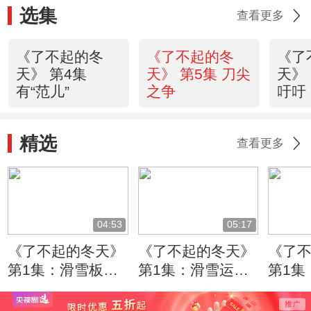
选集
查看更多
《了不起的冬
《了不起的冬
《了
天》 第4集
天》 第5集 刀尖
天》
有“范儿”
之争
吁吁
精选
查看更多
04:53
05:17
《了不起的冬天》
《了不起的冬天》
《了
第1集：滑雪板的
第1集：滑雪运动
第1集
侧面为什么要做成
员的最终速度是由
冬奥
拱形的？
什么决定的？
项目