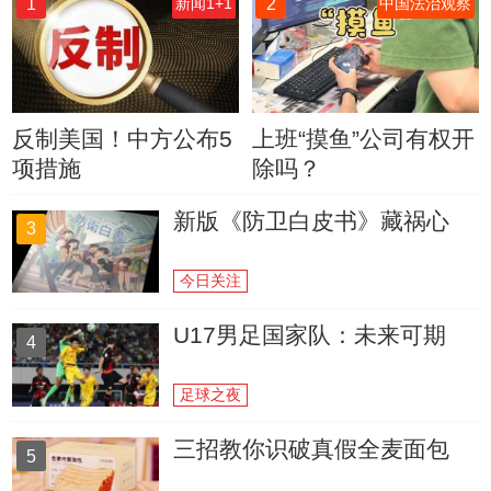
1
2
新闻1+1
中国法治观察
反制美国！中方公布5
上班“摸鱼”公司有权开
项措施
除吗？
新版《防卫白皮书》藏祸心
3
今日关注
U17男足国家队：未来可期
4
足球之夜
三招教你识破真假全麦面包
5