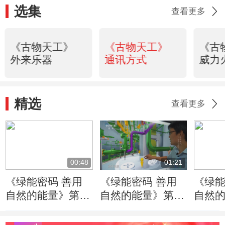
选集
查看更多
《古物天工》
《古物天工》
《古
外来乐器
通讯方式
威力
精选
查看更多
00:48
01:21
《绿能密码 善用
《绿能密码 善用
《绿能
自然的能量》第1
自然的能量》第1
自然的
集：核安全一个重
集：协同是“华龙
集：
要理念就是质疑的
一号”设计团队运
的核电