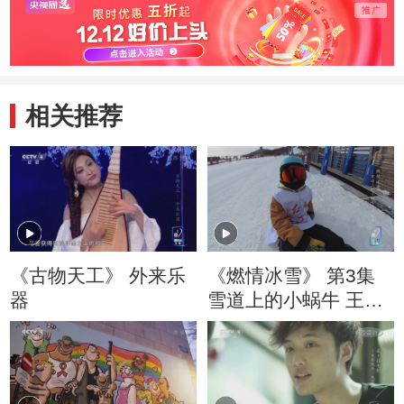
态度
作的灵魂
国几
想
相关推荐
《古物天工》 外来乐
《燃情冰雪》 第3集
器
雪道上的小蜗牛 王秋
为