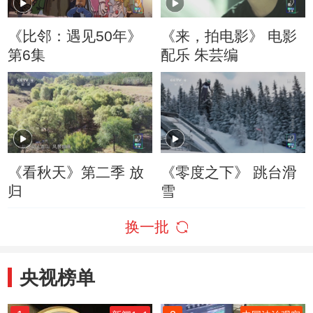
《比邻：遇见50年》
《来，拍电影》 电影
第6集
配乐 朱芸编
《看秋天》第二季 放
《零度之下》 跳台滑
归
雪
换一批
央视榜单