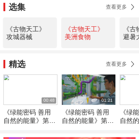
选集
查看更多
《古物天工》
《古物天工》
《古
攻城器械
美洲食物
避暑
精选
查看更多
00:48
01:21
《绿能密码 善用
《绿能密码 善用
《绿能
自然的能量》第1
自然的能量》第1
自然的
集：核安全一个重
集：协同是“华龙
集：
要理念就是质疑的
一号”设计团队运
的核电