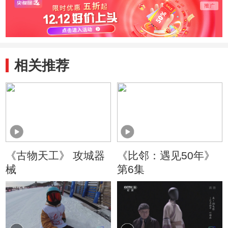
态度
作的灵魂
国几
想
相关推荐
《古物天工》 攻城器
《比邻：遇见50年》
械
第6集