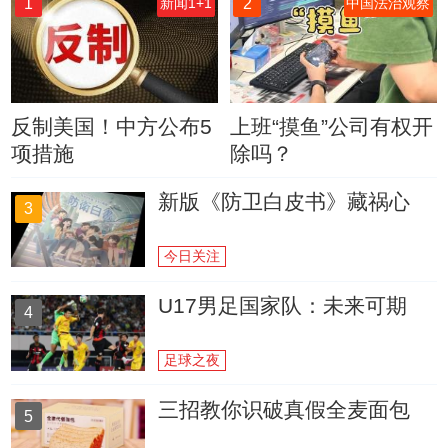
1
2
新闻1+1
中国法治观察
反制美国！中方公布5
上班“摸鱼”公司有权开
项措施
除吗？
新版《防卫白皮书》藏祸心
3
今日关注
U17男足国家队：未来可期
4
足球之夜
三招教你识破真假全麦面包
5