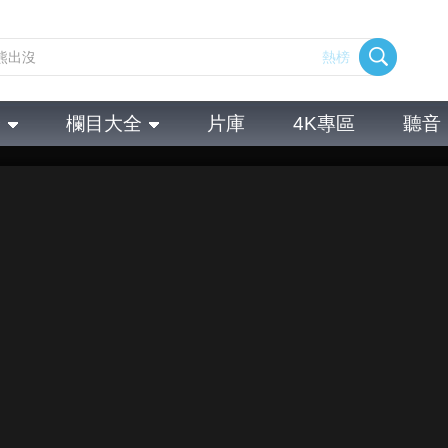
熱榜
全
欄目大全
片庫
4K專區
聽音