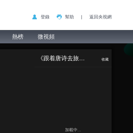
登錄
幫助
|
返回央視網
熱榜
微視頻
《跟着唐诗去旅行》
收藏
加載中...