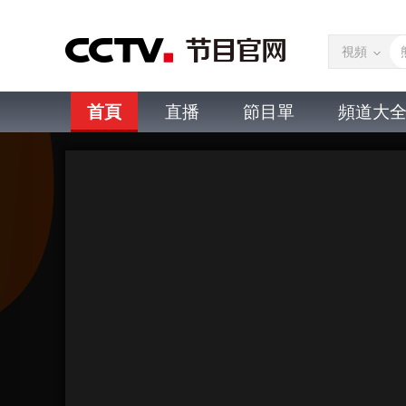
視頻
首頁
直播
節目單
頻道大