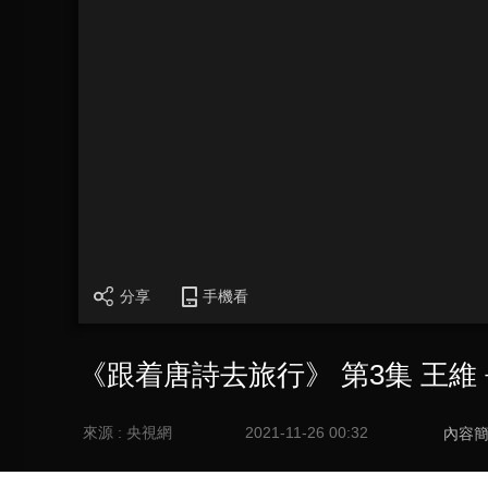
分享
手機看
《跟着唐詩去旅行》 第3集 王維
來源 : 央視網
2021-11-26 00:32
內容