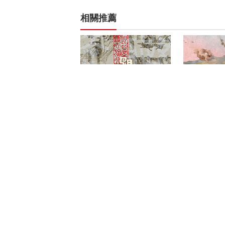
相關推薦
《跟着唐诗去旅行（第二
《伟大的胜
季）》
启示录》