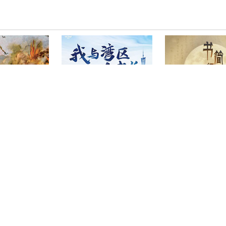
利——抗美援朝
《我与湾区共成长》
《书简阅中国》