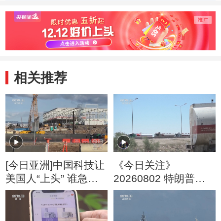
建工作组：厦门本
治理及董事会治理
售“笑
轮疫情呈聚集性特
有待提升
征 有下降趋势
相关推荐
[今日亚洲]中国科技让
《今日关注》
美国人“上头” 谁急
20260802 特朗普叫
了？
停“最大规模”打击 伊
朗称摧毁美军F-35战
机