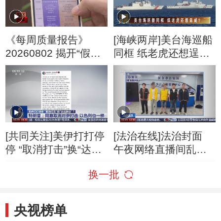
《每周质量报告》
[海峡两岸]美台海巡船
20260802 揭开“假洋
同框 纸老虎还想逞
牌”的真面目
威？
[共同关注]美伊打打停
[法治在线]法治封面
停 “取消打击”换“达成
午夜网络直播间乱象
协议”？特朗普：同意
调查
换一批
取消对伊打击 以色列
也一样
央视榜单