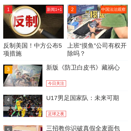
1
2
新闻1+1
中国法治观察
反制美国！中方公布5
上班“摸鱼”公司有权开
项措施
除吗？
新版《防卫白皮书》藏祸心
3
今日关注
U17男足国家队：未来可期
4
足球之夜
三招教你识破真假全麦面包
5