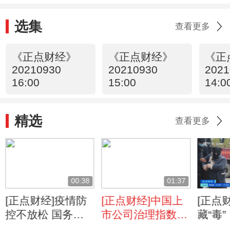
选集
查看更多
《正点财经》
《正点财经》
《正
20210930
20210930
2021
16:00
15:00
14:0
精选
查看更多
00:38
01:37
[正点财经]疫情防
[正点财经]中国上
[正点财
控不放松 国务院
市公司治理指数创
藏“毒
联防联控机制赴福
新高 新上市公司
警方打