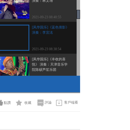
演奏：林文增
2021-09-23 08:40:55
[风华国乐]《蓝色倩影》
演奏：李宜洺
2021-09-23 08:38:54
[风华国乐]《丰收的喜
悦》 演奏：天津音乐学
院陈硕芦笙乐团
2021-09-23 08:34:55
[风华国乐]《贵妃醉酒》
演奏：北京开心乐团
評論
客戶端看
點讚
收藏
2021-09-22 10:08:53
[风华国乐]《拉丁风情》
演奏：何梦叶