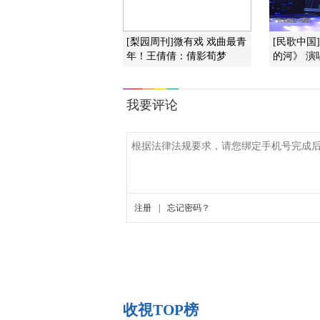
[梨园周刊]微有戏 戏曲最青
[民歌中国
年！王倩倩：倩影荀梦
的河》 演
收視TOP榜