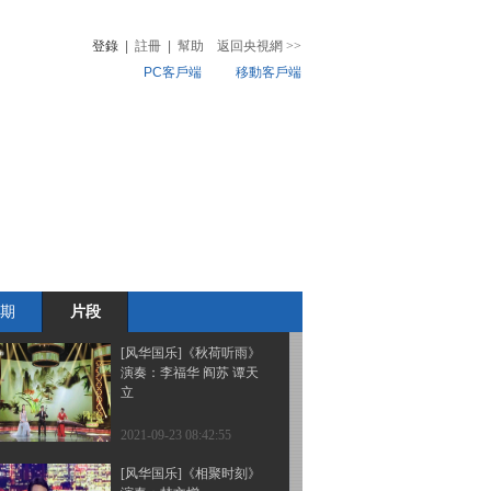
曲》 演奏：王雨萌
登錄
|
註冊
|
幫助
返回央視網
>>
PC客戶端
移動客戶端
2021-09-24 10:22:57
[风华国乐]《昌盛平安》
音
熱榜
演奏：北京市昌平区民族
微視頻
乐团
兒
音樂
體育賽事
農業農村
2021-09-23 08:46:56
[风华国乐]《永恒的马头
琴》 演奏：贺西格
期
片段
2021-09-23 08:44:55
[风华国乐]《秋荷听雨》
演奏：李福华 阎苏 谭天
立
2021-09-23 08:42:55
[风华国乐]《相聚时刻》