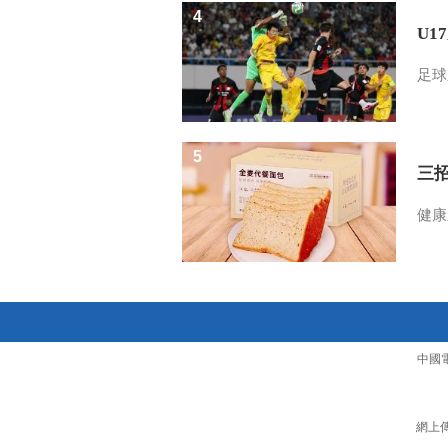
4
U1
足球
5
三
健康
中國
網上傳