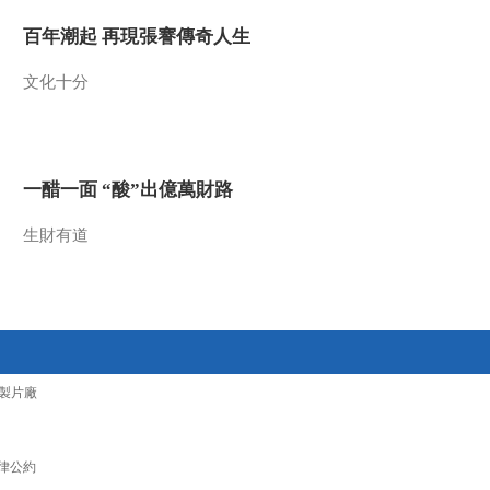
2021-09-21 21:46:52
百年潮起 再現張謇傳奇人生
[风华国乐]歌曲《阿衣
文化十分
莫》 演唱：阿吉太组合
2021-09-21 21:44:52
一醋一面 “酸”出億萬財路
[风华国乐]歌曲《琵琶
行》 演唱：扎西顿珠 演
奏：曹梦新 戏曲：索明
生財有道
芳
2021-09-21 21:40:52
[风华国乐]歌曲《当歌》
演唱：叶炫清
2021-09-21 21:34:53
製片廠
[风华国乐]《神话》 演
奏：唐俊乔 罗萌
律公約