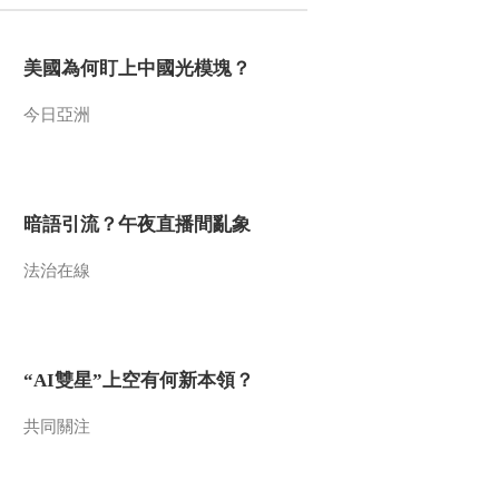
2021-09-21 21:58:52
美國為何盯上中國光模塊？
[风华国乐]歌曲《关关雎
鸠》 演唱：黄训国 演
今日亞洲
奏：陈萨伊
2021-09-21 21:54:51
[风华国乐]歌曲《三生三
世》 演唱：石头
暗語引流？午夜直播間亂象
法治在線
2021-09-21 21:52:51
[风华国乐]《琵琶月舞》
演奏：赵鑫
“AI雙星”上空有何新本領？
2021-09-21 21:48:52
共同關注
[风华国乐]《大鱼》 演
奏：棒棒糖国风乐团