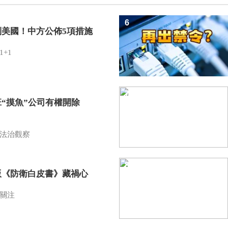
6
制美國！中方公佈5項措施
1+1
7
班“摸魚”公司有權開除
？
法治觀察
8
版《防衛白皮書》藏禍心
關注