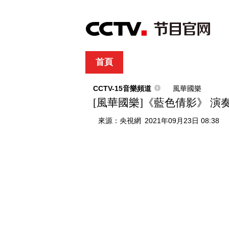
首頁
直播
節目單
綜合
新聞
財經
綜藝
中文國際
體
CCTV-15音樂頻道
風華國樂
[風華國樂]《藍色倩影》 演
來源：
央視網
2021年09月23日 08:38