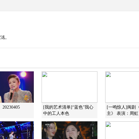
宜洺。
0230405
[我的艺术清单]“蓝色”我心
[一鸣惊人]闽剧
中的工人本色
主》 表演：周虹 