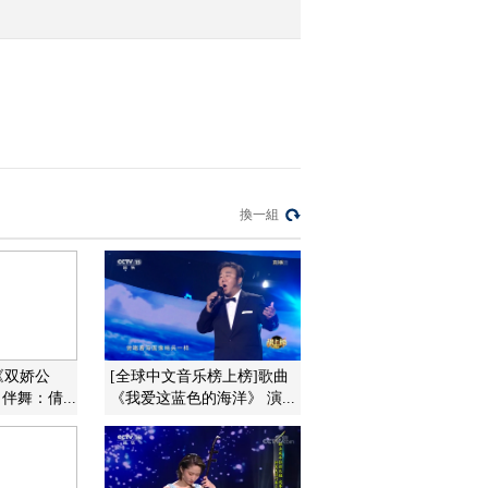
2021-09-22 10:06:53
[风华国乐]《北征》 演
奏：赵韵梦 朱天津 顾叶
俊
2021-09-22 10:06:53
[风华国乐]《烟花》 演
換一組
奏：范临风 张冠亚 毛晨
路
2021-09-22 10:04:55
[风华国乐]《飞雪迎春》
表演：赵鑫
《双娇公
[全球中文音乐榜上榜]歌曲
伴舞：倩...
《我爱这蓝色的海洋》 演...
2021-09-22 10:02:53
[风华国乐]《情热大陆》
演奏：崔晓彤 李跞