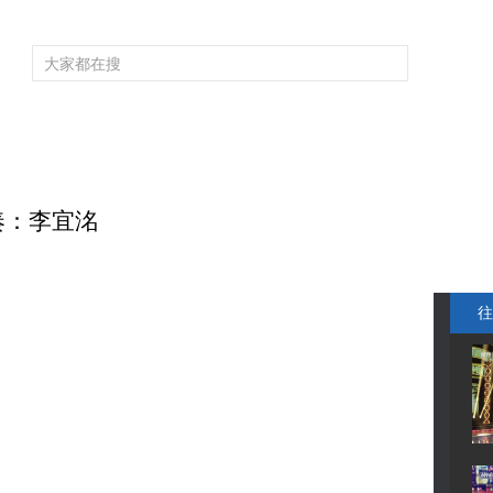
頻道大全
欄目大全
片庫
4K專區
聽
育
電影
國防軍事
電視劇
紀錄
科教
戲曲
社會與法
少
奏：李宜洺
往