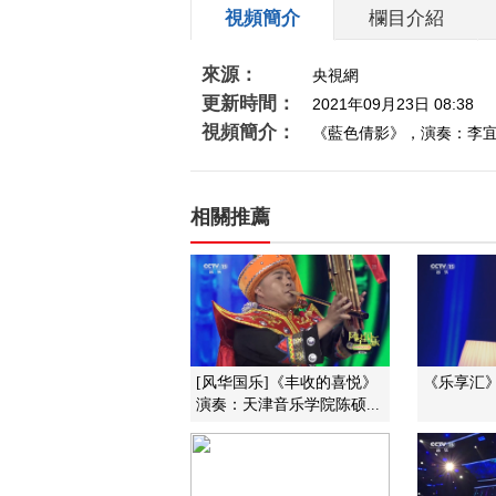
視頻簡介
欄目介紹
來源：
央視網
更新時間：
2021年09月23日 08:38
視頻簡介：
《藍色倩影》，演奏：李
相關推薦
[风华国乐]《丰收的喜悦》
《乐享汇》 2
演奏：天津音乐学院陈硕...