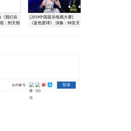
2021-09-22 10:02:53
曲《我们在
[2019中国器乐电视大赛]
演唱：刑天朔
《蓝色星球》 演奏：钟笑天
[风华国乐]《春》 演奏：
田园 朝克吉勒图
2021-09-22 10:00:54
[风华国乐]《青花瓷》 演
奏：程皓如
2021-09-22 09:58:54
[风华国乐]歌曲《只待君
来》 演唱：吴碧霞
2021-09-21 22:02:52
[风华国乐]《左手指月》
演奏：程皓如 王颖 张佳
佳 郑瑀