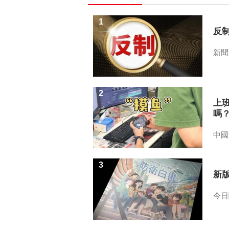
1
反
新聞
2
上
嗎
中國
3
新
今日