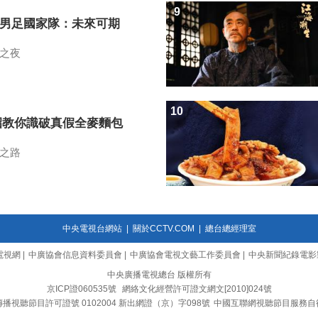
9
7男足國家隊：未來可期
之夜
10
招教你識破真假全麥麵包
之路
中央電視台網站
|
關於CCTV.COM
|
總台總經理室
電視網
|
中廣協會信息資料委員會
|
中廣協會電視文藝工作委員會
|
中央新聞紀錄電影
中央廣播電視總台 版權所有
京ICP證060535號
網絡文化經營許可證文網文[2010]024號
播視聽節目許可證號 0102004 新出網證（京）字098號
中國互聯網視聽節目服務自