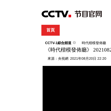
首頁
直播
節目單
綜合
新聞
財經
綜藝
中文國際
體
CCTV-1綜合頻道
時代楷模發佈廳
《時代楷模發佈廳》 202108
來源：
央視網
2021年08月20日 22:20