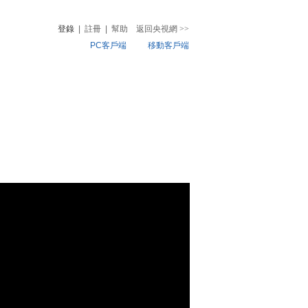
登錄
|
註冊
|
幫助
返回央視網
>>
PC客戶端
移動客戶端
音
熱榜
微視頻
兒
音樂
體育賽事
農業農村