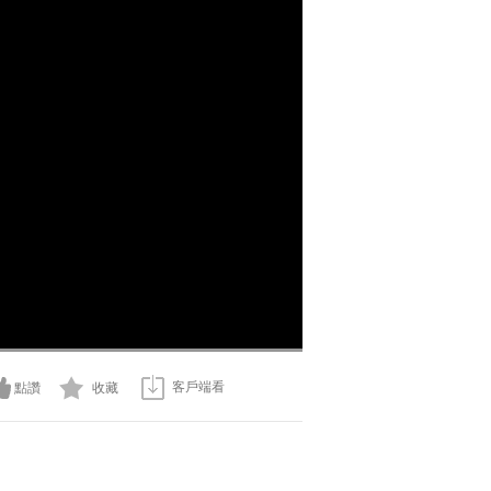
客戶端看
點讚
收藏