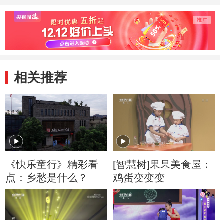
吉余村的一天，从
殊的做法值得一看
杨，带
忙碌的早晨开始
相关推荐
《快乐童行》精彩看
[智慧树]果果美食屋：
点：乡愁是什么？
鸡蛋变变变