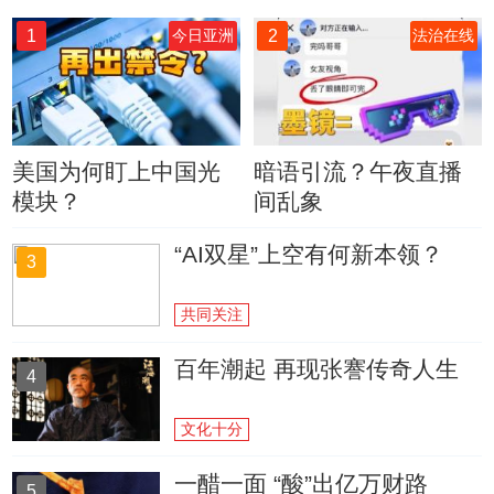
1
2
今日亚洲
法治在线
美国为何盯上中国光
暗语引流？午夜直播
模块？
间乱象
“AI双星”上空有何新本领？
3
共同关注
百年潮起 再现张謇传奇人生
4
文化十分
一醋一面 “酸”出亿万财路
5