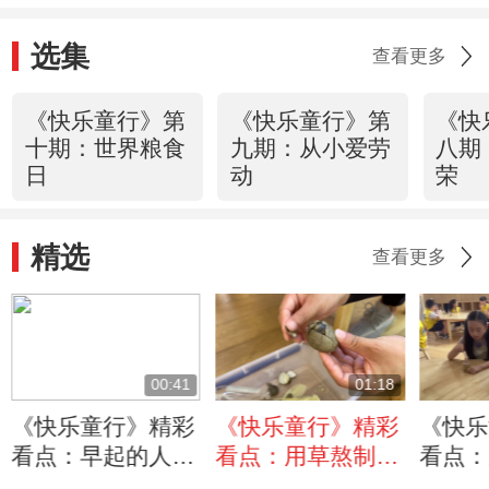
选集
查看更多
《快乐童行》第
《快乐童行》第
《快
十期：世界粮食
九期：从小爱劳
八期
日
动
荣
精选
查看更多
00:41
01:18
《快乐童行》精彩
《快乐童行》精彩
《快乐
看点：早起的人们
看点：用草熬制的
看点：
在干什么？浙江安
鸡蛋你吃过吗？特
淋很配