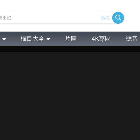
熱榜
全
欄目大全
片庫
4K專區
聽音