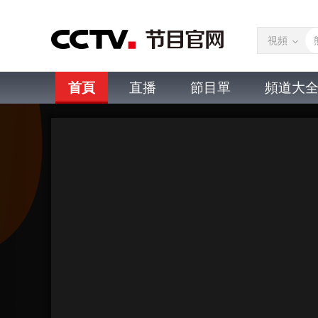
視頻
首頁
直播
節目單
頻道大