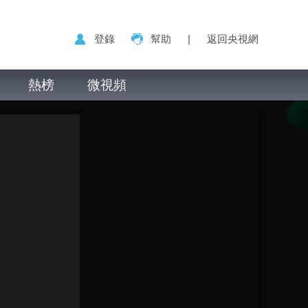
登錄
幫助
|
返回央視網
熱榜
微視頻