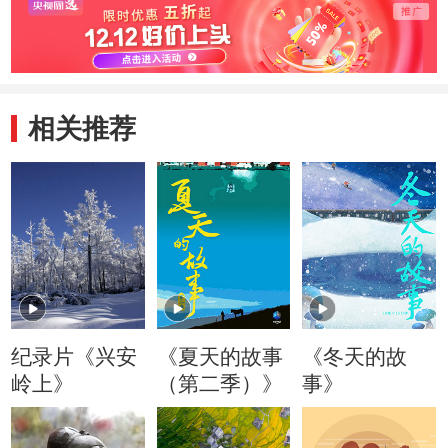
色农产品
的红花种植
木耳
相关推荐
纪录片《兴安
《夏天的故事
《冬天的故
岭上》
（第二季）》
事》