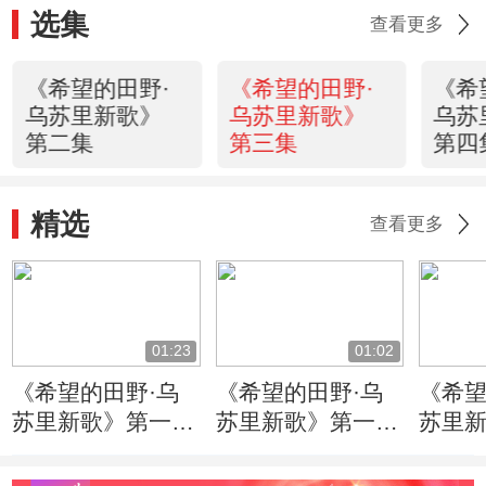
选集
查看更多
《希望的田野·
《希望的田野·
《希
乌苏里新歌》
乌苏里新歌》
乌苏
第二集
第三集
第四
精选
查看更多
01:23
01:02
《希望的田野·乌
《希望的田野·乌
《希望
苏里新歌》第一
苏里新歌》第一
苏里
集：黄维玲在赫哲
集：黄维玲尝试观
集：
民族风情园推广绿
赏性和医用性兼具
家致富