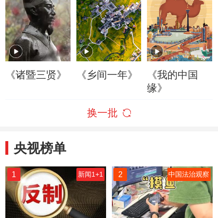
《诸暨三贤》
《乡间一年》
《我的中国
缘》
换一批
央视榜单
1
2
新闻1+1
中国法治观察