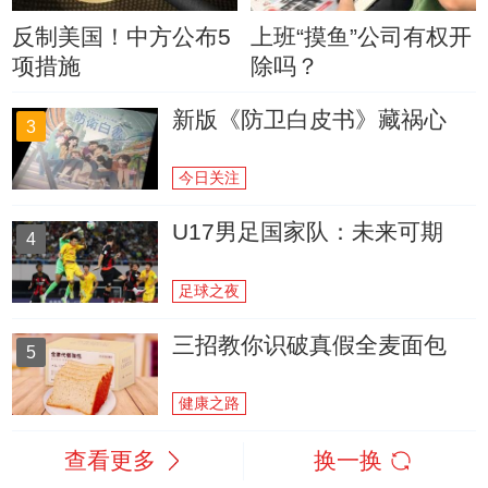
反制美国！中方公布5
上班“摸鱼”公司有权开
项措施
除吗？
新版《防卫白皮书》藏祸心
3
今日关注
U17男足国家队：未来可期
4
足球之夜
三招教你识破真假全麦面包
5
健康之路
查看更多
换一换