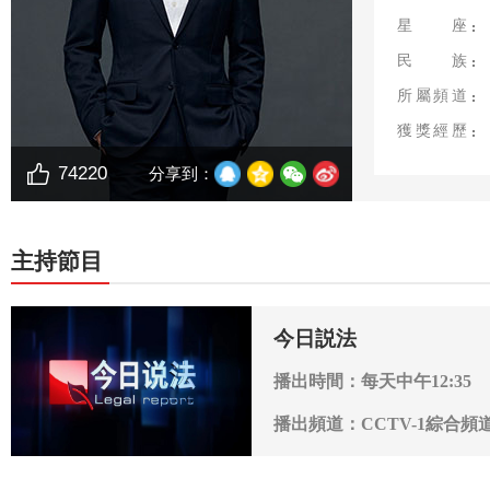
星座
民族
所屬頻道
獲獎經歷
74220
分享到：
主持節目
今日説法
播出時間：每天中午12:35
播出頻道：CCTV-1綜合頻