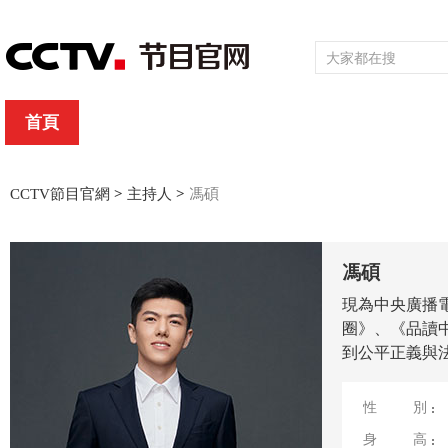
首頁
直播
節目單
頻道大全
欄目
綜合
新聞
財經
綜藝
中文國際
體育
電影
國防軍事
CCTV節目官網
>
主持人
>
馮碩
馮碩
現為中央廣播
圈》、《品讀
到公平正義與
性別
身高