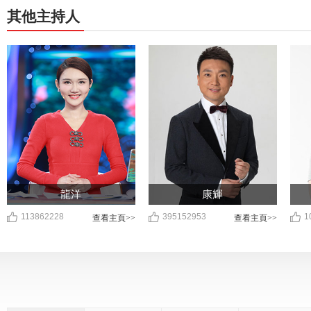
視頻
寻味高邮湖畔 冯硕邂逅一席
跟着冯硕一起了解虎头鲨
临
舌尖至鲜
材
跟随冯硕的脚步去竹海中寻
靠山吃山！冯硕带您探秘冬
随
找“山中黄鱼”
笋与春笋的区别
实