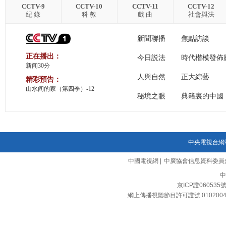
CCTV-9
CCTV-10
CCTV-11
CCTV-12
紀 錄
科 教
戲 曲
社會與法
新聞聯播
焦點訪談
正在播出：
今日説法
時代楷模發佈
新闻30分
人與自然
正大綜藝
精彩預告：
山水间的家（第四季）-12
秘境之眼
典籍裏的中國
中央電視台網
中國電視網
|
中廣協會信息資料委員
中
京ICP證060535
網上傳播視聽節目許可證號 010200