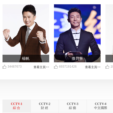
楊帆
撒貝寧
34487673
6937191426
1
查看主頁>>
查看主頁>>
CCTV-1
CCTV-2
CCTV-3
CCTV-4
綜 合
財 經
綜 藝
中文國際