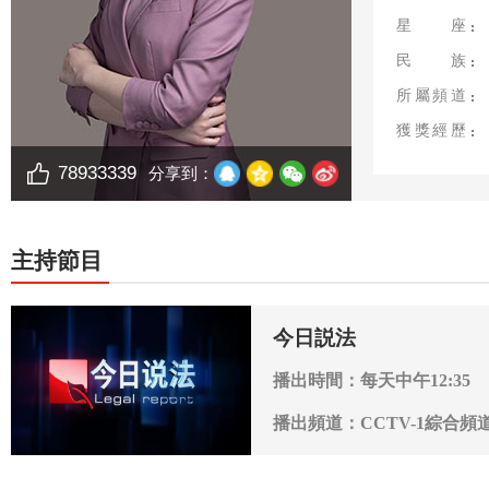
星座
民族
所屬頻道
獲獎經歷
78933339
分享到：
主持節目
今日説法
播出時間：每天中午12:35
播出頻道：CCTV-1綜合頻