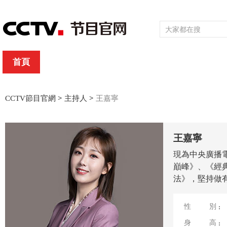
首頁
直播
節目單
頻道大全
欄目
綜合
新聞
財經
綜藝
中文國際
體育
電影
國防軍事
CCTV節目官網
>
主持人
>
王嘉寧
王嘉寧
現為中央廣播
巔峰》、《經
法》，堅持做
性別
身高