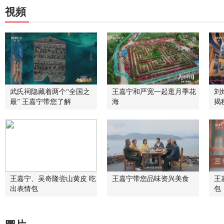
視頻
武氏祠隐藏着两个“全国之
王嘉宁和严宽一起逛月季花
刘
最” 王嘉宁带您了解
海
揭
王嘉宁、吴奇隆尝山黄皮 吃
王嘉宁带您品味资兴美食
王
出表情包
包