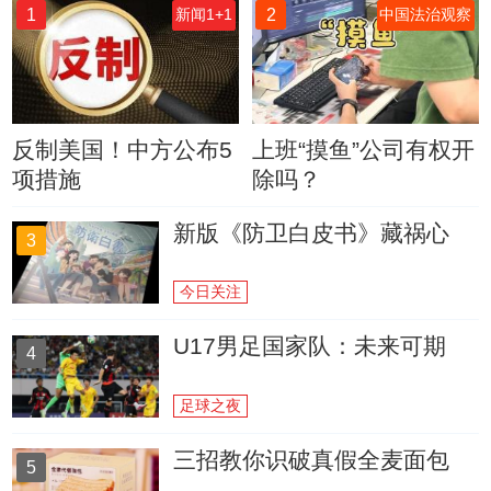
1
2
新闻1+1
中国法治观察
反制美国！中方公布5
上班“摸鱼”公司有权开
项措施
除吗？
新版《防卫白皮书》藏祸心
3
今日关注
U17男足国家队：未来可期
4
足球之夜
三招教你识破真假全麦面包
5