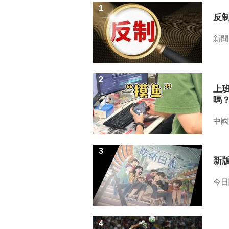
1
反
新聞
2
上
嗎
中國
3
新
今日
4