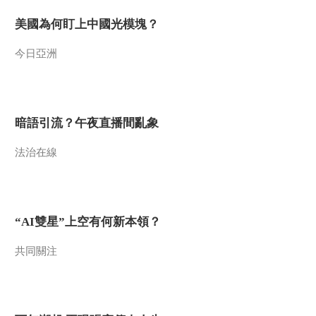
美國為何盯上中國光模塊？
今日亞洲
暗語引流？午夜直播間亂象
法治在線
“AI雙星”上空有何新本領？
共同關注