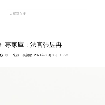
頻道大全
欄目大全
片庫
4K專區
聽
育
電影
國防軍事
電視劇
紀錄
科教
戲曲
社會與法
少
》專家庫：法官張昱冉
)
來源：
央視網
2021年03月05日 18:23