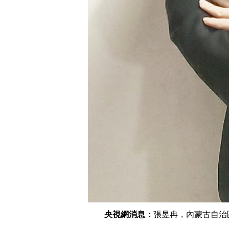
央視網消息：
張昱冉，內蒙古自治