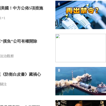
6
制美國！中方公佈5項措施
1+1
7
班“摸魚”公司有權開除
？
法治觀察
8
版《防衛白皮書》藏禍心
關注
9