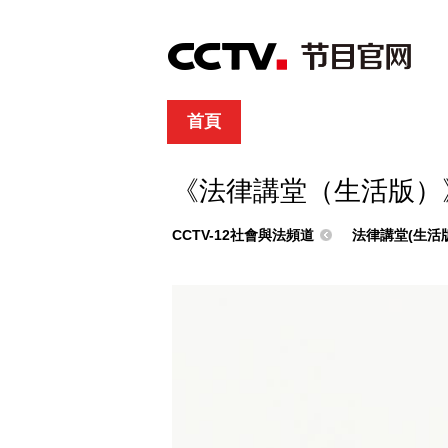
首頁
直播
節目單
綜合
新聞
財經
綜藝
中文國際
體
《法律講堂（生活版）
CCTV-12社會與法頻道
法律講堂(生活版