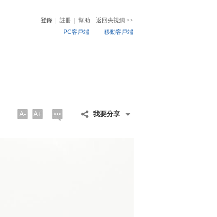
登錄
|
註冊
|
幫助
返回央視網
>>
PC客戶端
移動客戶端
音
熱榜
微視頻
兒
音樂
體育賽事
農業農村
A-
A+
我要分享