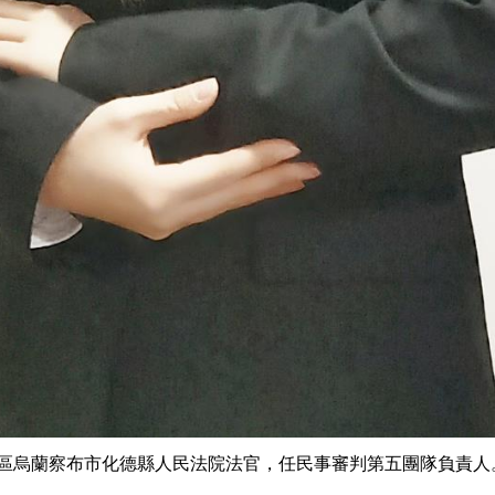
區烏蘭察布市化德縣人民法院法官，任民事審判第五團隊負責人