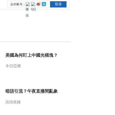
美國為何盯上中國光模塊？
今日亞洲
暗語引流？午夜直播間亂象
法治在線