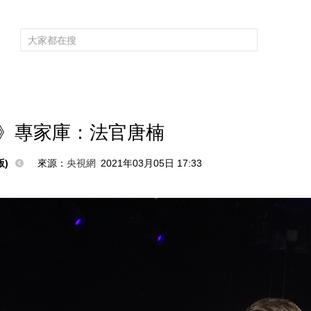
頻道大全
欄目大全
片庫
4K專區
聽
育
電影
國防軍事
電視劇
紀錄
科教
戲曲
社會與法
少
》專家庫：法官唐楠
)
來源：
央視網
2021年03月05日 17:33