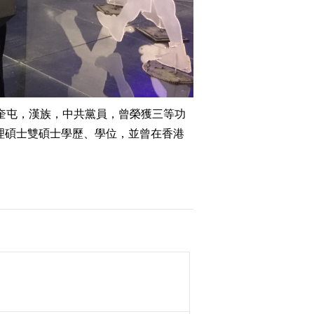
疆奎屯，漢族，中共黨員，曾榮獲三等功
商管理碩士雙碩士學歷、學位，並曾在香港