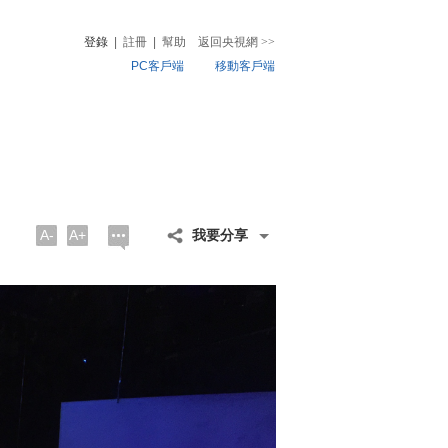
登錄
|
註冊
|
幫助
返回央視網
>>
PC客戶端
移動客戶端
音
熱榜
微視頻
兒
音樂
體育賽事
農業農村
A-
A+
我要分享