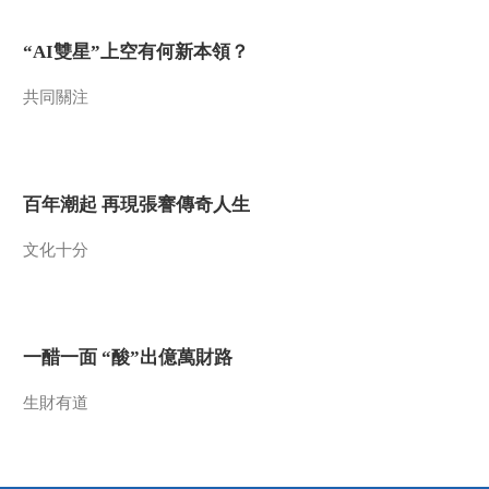
“AI雙星”上空有何新本領？
共同關注
百年潮起 再現張謇傳奇人生
文化十分
一醋一面 “酸”出億萬財路
生財有道