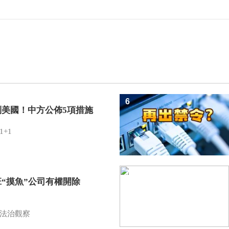
6
制美國！中方公佈5項措施
1+1
7
班“摸魚”公司有權開除
？
法治觀察