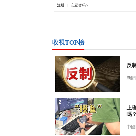
收視TOP榜
1
反
新聞
2
上
嗎
中國