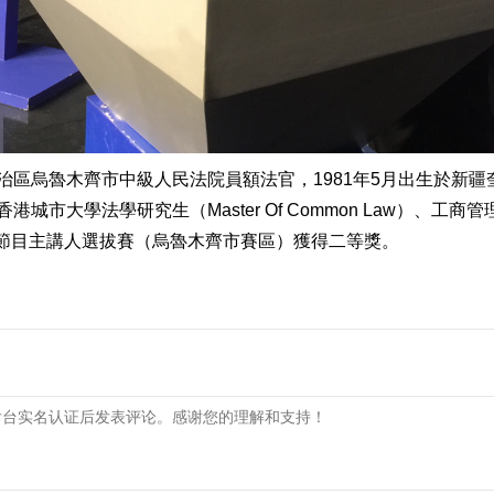
治區烏魯木齊市中級人民法院員額法官，1981年5月出生於新
城市大學法學研究生（Master Of Common Law）、工
案”節目主講人選拔賽（烏魯木齊市賽區）獲得二等獎。