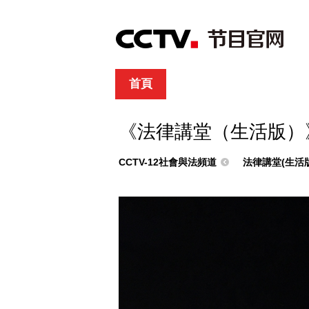
首頁
直播
節目單
綜合
新聞
財經
綜藝
中文國際
體
《法律講堂（生活版）
CCTV-12社會與法頻道
法律講堂(生活版