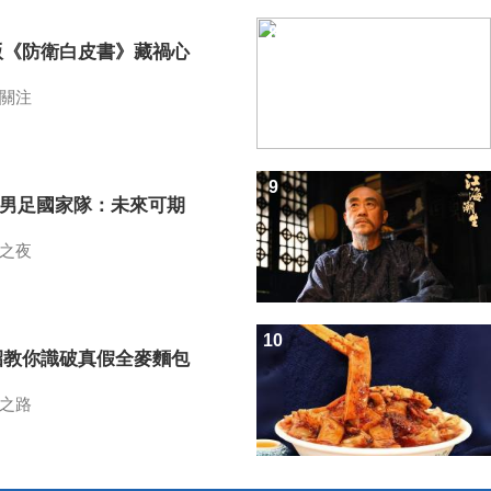
8
版《防衛白皮書》藏禍心
關注
9
7男足國家隊：未來可期
之夜
10
招教你識破真假全麥麵包
之路