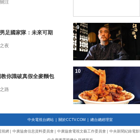
關注
9
7男足國家隊：未來可期
之夜
10
招教你識破真假全麥麵包
之路
中央電視台網站
|
關於CCTV.COM
|
總台總經理室
電視網
|
中廣協會信息資料委員會
|
中廣協會電視文藝工作委員會
|
中央新聞紀錄電影
中央廣播電視總台 版權所有