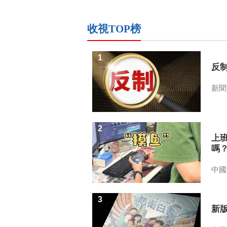
收視TOP榜
1
反
新聞
2
上
嗎
中國
3
新