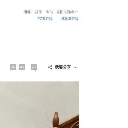
登錄
|
註冊
|
幫助
返回央視網
>>
PC客戶端
移動客戶端
音
熱榜
微視頻
兒
音樂
體育賽事
農業農村
A-
A+
我要分享