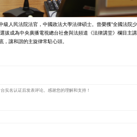
中級人民法院法官，中國政法大學法律碩士。曾榮獲“全國法院少
年經選拔成為中央廣播電視總台社會與法頻道《法律講堂》欄目主
底，讓和諧的主旋律常駐心頭。