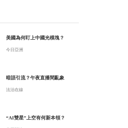
美國為何盯上中國光模塊？
今日亞洲
暗語引流？午夜直播間亂象
法治在線
“AI雙星”上空有何新本領？