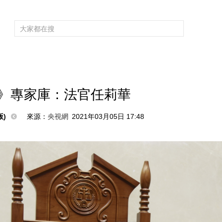
頻道大全
欄目大全
片庫
4K專區
聽
育
電影
國防軍事
電視劇
紀錄
科教
戲曲
社會與法
少
》專家庫：法官任莉華
)
來源：
央視網
2021年03月05日 17:48