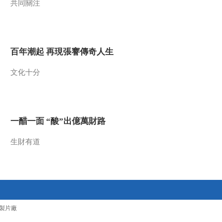
共同關注
百年潮起 再現張謇傳奇人生
文化十分
一醋一面 “酸”出億萬財路
生財有道
製片廠