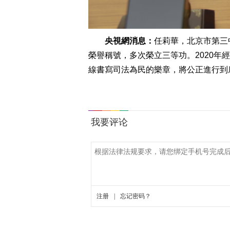
央視網消息：
任莉華，北京市第三
榮譽稱號，多次榮立三等功。2020
線書寫司法為民的樂章，將公正進行到