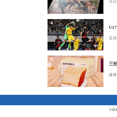
今日
4
U1
足球
5
三
健康
中國