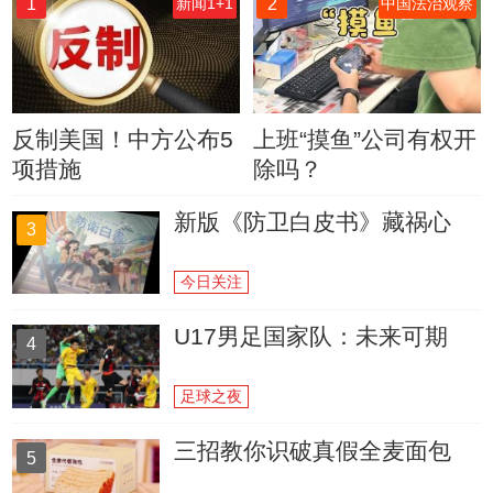
1
2
新闻1+1
中国法治观察
反制美国！中方公布5
上班“摸鱼”公司有权开
项措施
除吗？
新版《防卫白皮书》藏祸心
3
今日关注
U17男足国家队：未来可期
4
足球之夜
三招教你识破真假全麦面包
5