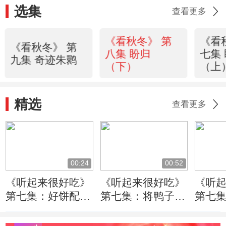
选集
查看更多
《看秋冬》 第
《看
《看秋冬》 第
八集 盼归
七集
九集 奇迹朱鹮
（下）
（上
精选
查看更多
00:24
00:52
《听起来很好吃》
《听起来很好吃》
《听
第七集：好饼配好
第七集：将鸭子均
第七
鸭！做好荷叶饼重
匀淋上蜂蜜并挂起
当今
点在于先烙后蒸
风干
肉食