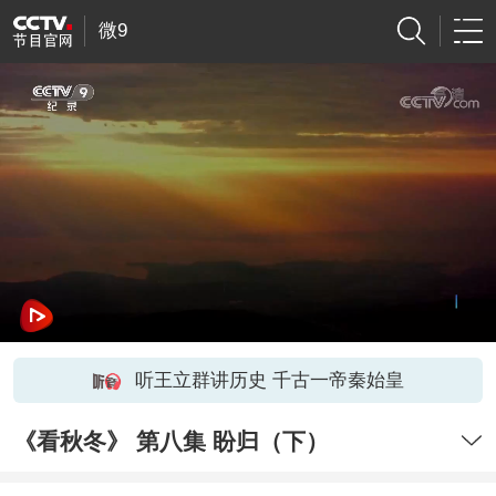
微9
听王立群讲历史 千古一帝秦始皇
《看秋冬》 第八集 盼归（下）