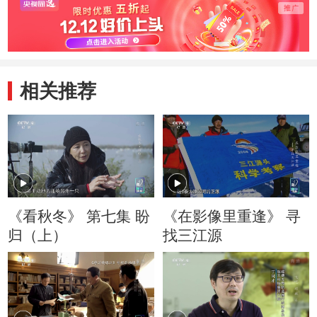
相关推荐
《看秋冬》 第七集 盼
《在影像里重逢》 寻
归（上）
找三江源