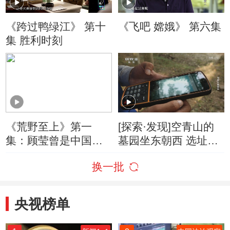
《跨过鸭绿江》 第十
《飞吧 嫦娥》 第六集
集 胜利时刻
《荒野至上》第一
[探索·发现]空青山的
集：顾莹曾是中国滑
墓园坐东朝西 选址极
翔伞队的一员
其考究
换一批
央视榜单