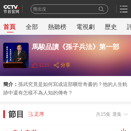
熊出沒
今日説法
新聞周刊
首頁
全部
熱聽榜
電視劇
歷史
百家講壇
一線
馬駿品讀《孫子兵法》第一部
天網
豪門盛宴
乒乓球
1215
分享
新聞聯播
世界盃
簡介：
孫武究竟是如何寫成這部曠世奇書的？他的人生軌
跡中還有怎樣不為人知的傳奇？
節目
正序
共15集
選集