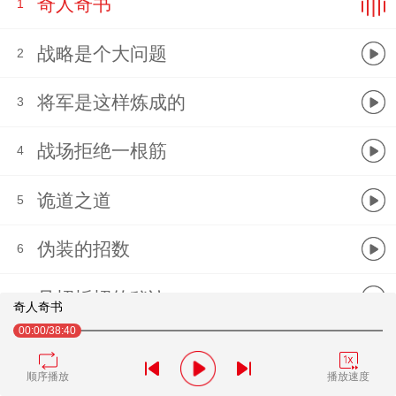
奇人奇书
1
战略是个大问题
2
将军是这样炼成的
3
战场拒绝一根筋
4
诡道之道
5
伪装的招数
6
见招拆招的秘诀
7
奇人奇书
00:00
/38:40
盯着对手用谋
8
顺序播放
播放速度
安全有术
9