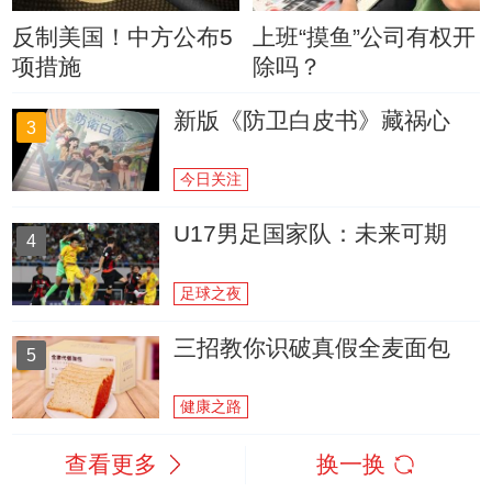
反制美国！中方公布5
上班“摸鱼”公司有权开
项措施
除吗？
新版《防卫白皮书》藏祸心
3
今日关注
U17男足国家队：未来可期
4
足球之夜
三招教你识破真假全麦面包
5
健康之路
查看更多
换一换