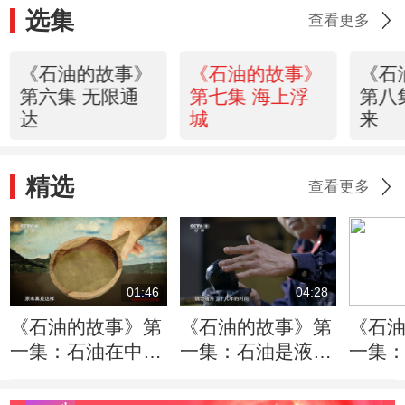
选集
查看更多
《石油的故事》
《石油的故事》
《石
第六集 无限通
第七集 海上浮
第八
达
城
来
精选
查看更多
01:46
04:28
《石油的故事》第
《石油的故事》第
《石
一集：石油在中国
一集：石油是液
一集
的发现和利用
态、固态和气态的
用石
烃类混合物
功案