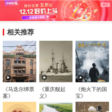
渐渐开始波及向中
大越国转头向法国
行径
国
求助
旗军
相关推荐
《马迭尔绑票
《重庆舰起
《炮火下的国
案》
义》
宝》