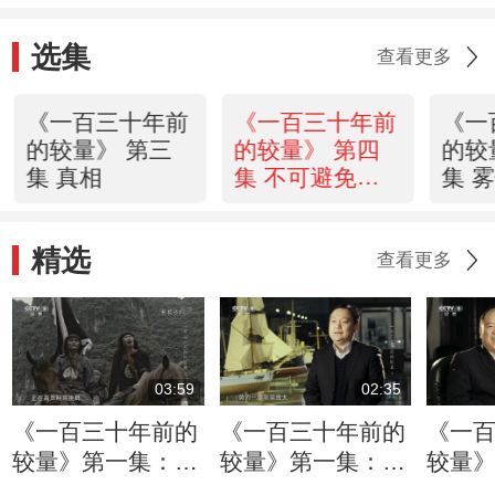
选集
查看更多
《一百三十年前
《一百三十年前
《一
的较量》 第三
的较量》 第四
的较
集 真相
集 不可避免的
集 
战争
精选
查看更多
03:59
02:35
《一百三十年前的
《一百三十年前的
《一
较量》第一集：纸
较量》第一集：清
较量
桥之战带来的风波
政府承认西山政权
国殖