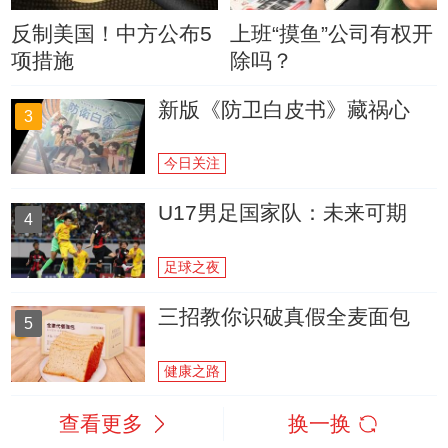
反制美国！中方公布5
上班“摸鱼”公司有权开
项措施
除吗？
新版《防卫白皮书》藏祸心
3
今日关注
U17男足国家队：未来可期
4
足球之夜
三招教你识破真假全麦面包
5
健康之路
查看更多
换一换