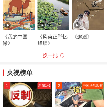
《我的中国
《风荷正举忆
《邂逅》
缘》
烽烟》
换一批
央视榜单
1
2
新闻1+1
中国法治观察