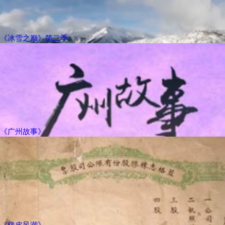
《冰雪之巅》第二季
《广州故事》
《橡皮风潮》