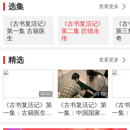
选集
查看更多
《古书复活记》
《古书复活记》
《古
第一集 古籍医
第二集 匠情永
第三
生
传
奇
精选
查看更多
00:41
01:12
《古书复活记》第
《古书复活记》第
《古
一集：古籍医生
一集：中国国家图
一集：
为古籍续命
书馆文献修复组
国最
特殊的安保制度
复师