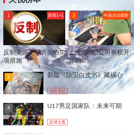
1
2
新闻1+1
中国法治观察
反制美国！中方公布5
上班“摸鱼”公司有权开
项措施
除吗？
新版《防卫白皮书》藏祸心
3
今日关注
U17男足国家队：未来可期
4
足球之夜