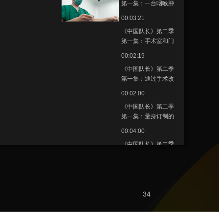
第一集：一台咽喉肿
瘤切除手术顺利完成
00:03:21
李五一团队又一次化
《中国队长》第二季
险为夷
第一集：手术室和门
诊两头跑 背负着病患
00:02:19
的期待与希望
《中国队长》第二季
第一集：通过手术改
变孩子的一生 虽
00:02:00
遭“恨”却依然很幸福
《中国队长》第二季
第一集：量身订制的
喉功能重建术助患者
00:04:00
恢复声带功能
《中国队长》第二季
第一集：应对棘手的
病例 团队反复讨论确
00:08:12
定最佳手术方案
《中国队长》第二季
第二集：国庆节前夕
34
这群人为迎接游客不
00:02:29
眠不休