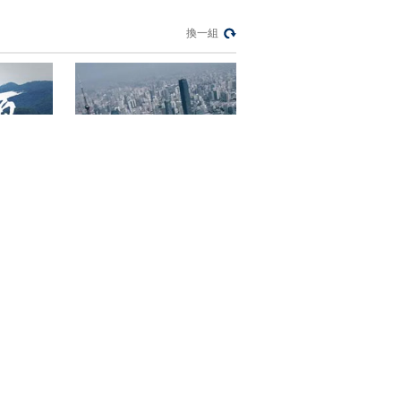
《中国队长》第二季
第二集：天安门为何
換一組
常年整洁无比？维护
00:01:58
人员竟如此努力
《中国队长》第二季
第二集：环卫人员装
备精良 新技术让保洁
00:05:26
更高效
熱播榜
反制美國！中方公佈5
項措施
新聞1+1
上班“摸魚”公司有權開
除嗎？
《特警使命》
中國法治觀察
新版《防衛白皮書》
藏禍心
今日關注
U17男足國家隊：未
來可期