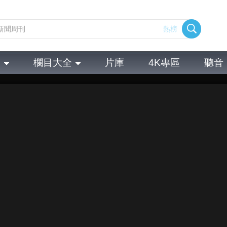
熱榜
全
欄目大全
片庫
4K專區
聽音