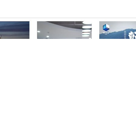
》
《洋伙伴创想记》
《颠簸货运路》