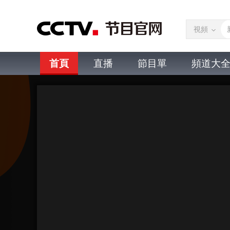
視頻
首頁
直播
節目單
頻道大