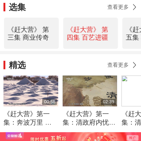
选集
查看更多
《赶大营》 第
《赶大营》 第
《赶
三集 商业传奇
四集 百艺进疆
五集
精选
查看更多
00:58
02:39
《赶大营》第一
《赶大营》第一
《赶
集：奔波万里 穿
集：清政府内忧外
集：
越百年 他为揭开
患之际 阿古柏侵
敌 李
近千天津魂安息在
占新疆 为何英俄
防为重