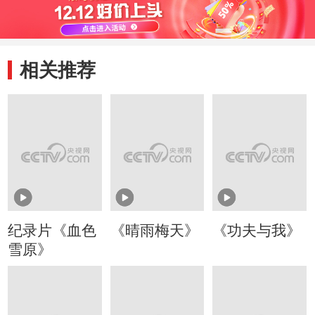
边陲之地的秘密而
双方都试图拉拢
排众
踏上旅途
他？
持
相关推荐
纪录片《血色
《晴雨梅天》
《功夫与我》
雪原》