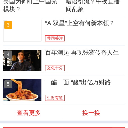
美国为何盯上中国光
暗语引流？午夜直播
模块？
间乱象
“AI双星”上空有何新本领？
3
共同关注
百年潮起 再现张謇传奇人生
4
文化十分
一醋一面 “酸”出亿万财路
5
生财有道
查看更多
换一换