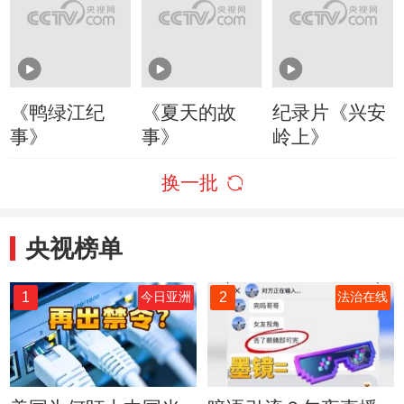
《鸭绿江纪
《夏天的故
纪录片《兴安
事》
事》
岭上》
换一批
央视榜单
1
2
今日亚洲
法治在线