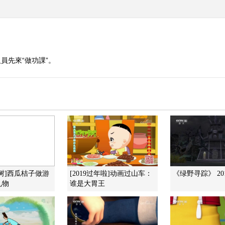
員先來“做功課”。
树]西瓜桔子做游
[2019过年啦]动画过山车：
《绿野寻踪》 201
礼物
谁是大胃王