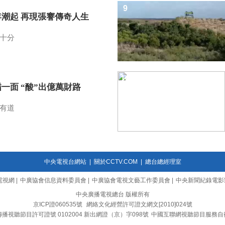
9
年潮起 再現張謇傳奇人生
十分
10
一面 “酸”出億萬財路
有道
中央電視台網站
|
關於CCTV.COM
|
總台總經理室
電視網
|
中廣協會信息資料委員會
|
中廣協會電視文藝工作委員會
|
中央新聞紀錄電影
中央廣播電視總台 版權所有
京ICP證060535號
網絡文化經營許可證文網文[2010]024號
播視聽節目許可證號 0102004 新出網證（京）字098號
中國互聯網視聽節目服務自