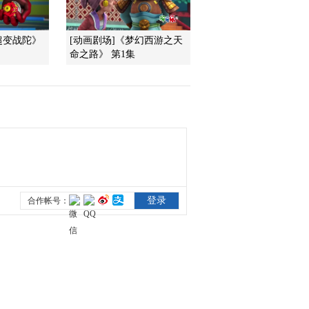
色宜人 享有“高原氧吧”的
美誉
2020-11-01 20:18:38
超变战陀》
[动画剧场]《梦幻西游之天
命之路》 第1集
[2020最野假期—幸福的
夏天]喜德思源实验学校
合唱团精彩献唱
2020-11-01 20:12:41
[2020最野假期—幸福的
夏天]喜德思源实验学校
的开学典礼 校长讲话让
黄炜觉得很特别
2020-11-01 20:10:45
高原“舞王”齐聚 孩子们
的“舞技”突飞猛进
2020-10-28 22:44:50
云上有个party 黄炜哥哥
露了一手“绝活儿”