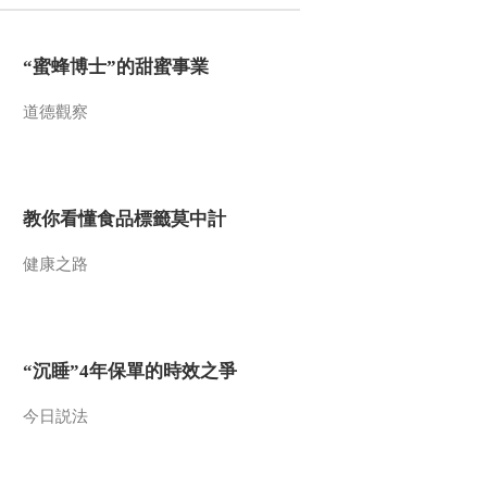
2020-10-28 22:44:50
“蜜蜂博士”的甜蜜事業
幸福鲁朗 偶遇一只“求抱
抱”的萌系巨兽
道德觀察
2020-10-28 22:42:51
太帅了！集智慧与勇气于
一身的西藏马术
教你看懂食品標籤莫中計
健康之路
2020-10-28 22:42:51
在“叫人不想家”的地方 遇
到了笑得像花儿一样的人
“沉睡”4年保單的時效之爭
2020-10-28 22:40:50
今日説法
打卡“天然氧吧”林芝 人间
仙境欢迎您