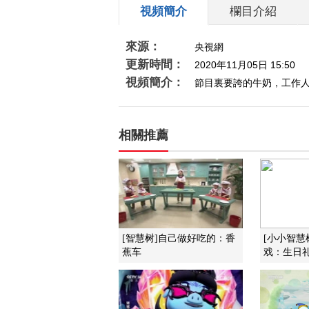
視頻簡介
欄目介紹
來源：
央視網
更新時間：
2020年11月05日 15:50
視頻簡介：
節目裏要誇的牛奶，工作人
相關推薦
[智慧树]自己做好吃的：香
[小小智慧
蕉车
戏：生日