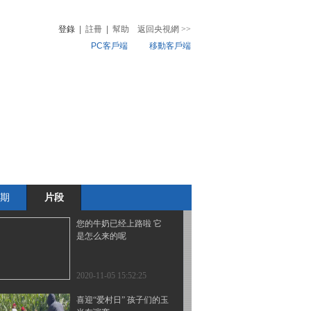
夏天]小朋友们集体参观
现代化牛舍
登錄
|
註冊
|
幫助
返回央視網
>>
PC客戶端
移動客戶端
2020-11-08 20:26:14
[2020最野假期—幸福的
音
熱榜
夏天]云上鲁朗 小朋友们
微視頻
观赏骑马射箭
兒
音樂
體育賽事
農業農村
2020-11-08 20:26:14
你采摘过桑葚吗？劳动使
人快乐 甜到心里去
期
片段
2020-11-05 15:56:24
您的牛奶已经上路啦 它
是怎么来的呢
2020-11-05 15:52:25
喜迎“爱村日” 孩子们的玉