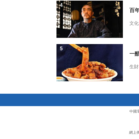
4
百
文化
5
一醋
生財
中國
網上傳