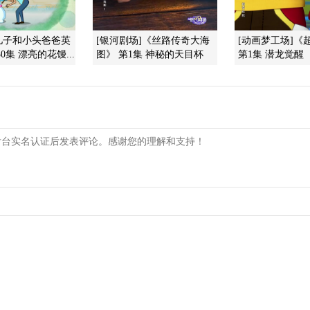
儿子和小头爸爸英
[银河剧场]《丝路传奇大海
[动画梦工场]《
0集 漂亮的花馒...
图》 第1集 神秘的天目杯
第1集 潜龙觉醒