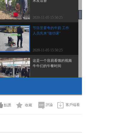
米友谊赛
2020-11-05 15:50:25
节目里要夸的牛奶 工作
人员先来“做功课”
2020-11-05 15:50:25
这是一个容易看饿的视频
牛牛们的午餐时间
2020-11-05 15:48:25
可爱小牛在线卖萌 集体
向饲养员撒娇
評論
客戶端看
點讚
收藏
2020-11-05 15:46:24
幸福的夏天 村里开会都
要准备啥