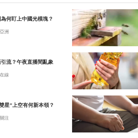
6
國為何盯上中國光模塊？
亞洲
7
語引流？午夜直播間亂象
在線
8
I雙星”上空有何新本領？
關注