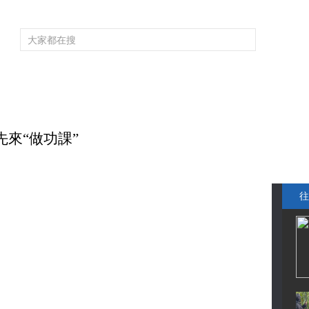
頻道大全
欄目大全
片庫
4K專區
聽
育
電影
國防軍事
電視劇
紀錄
科教
戲曲
社會與法
少
來“做功課”
往