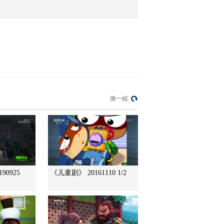
2020-11-05 15:44:25
[2020最野假期—幸福的
夏天]感受藏族文化 孩子
们和藏族小伙伴一起过林
卡
2020-11-01 20:34:37
[2020最野假期—幸福的
換一組
夏天]什么是藏族“过林
卡”？
2020-11-01 20:28:41
[2020最野假期—幸福的
夏天]孩子们探班工布牧
歌节排练
90925
《儿童剧》 20161110 1/2
2020-11-01 20:28:38
[2020最野假期—幸福的
夏天]鲁朗镇植被茂密景