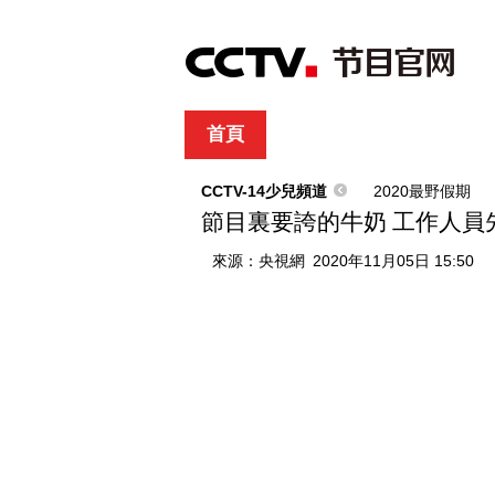
首頁
直播
節目單
綜合
新聞
財經
綜藝
中文國際
體
CCTV-14少兒頻道
2020最野假期
節目裏要誇的牛奶 工作人員先
來源：
央視網
2020年11月05日 15:50