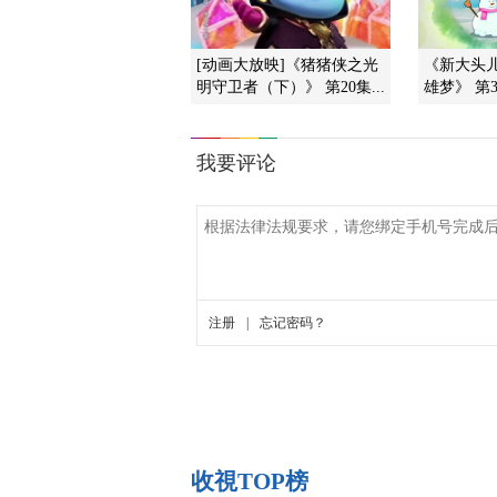
[动画大放映]《猪猪侠之光
《新大头
明守卫者（下）》 第20集...
雄梦》 第3
收視TOP榜