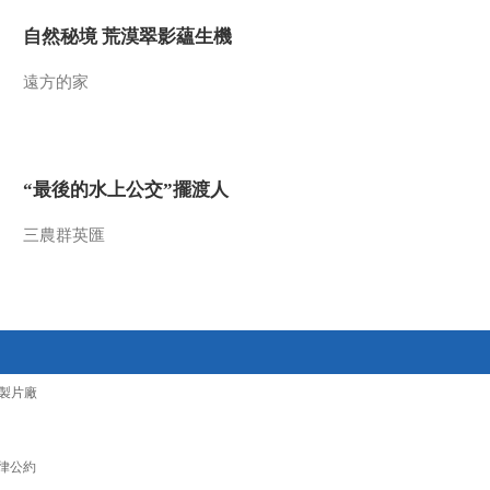
2020-10-28 22:40:50
自然秘境 荒漠翠影蘊生機
一走就是五十天！壮大的
遠方的家
最野队伍要带多少行李？
2020-10-28 22:40:50
“最後的水上公交”擺渡人
高原玉米有多甜？藏族小
朋友邀你一起过林卡
三農群英匯
2020-10-28 22:38:50
[2020最野假期—幸福的
夏天]美丽的校园 特别的
开学典礼
2020-10-25 20:07:02
製片廠
[2020最野假期—幸福的
夏天]孩子们热情参与中
律公約
坝村第一届牛牛选美大赛