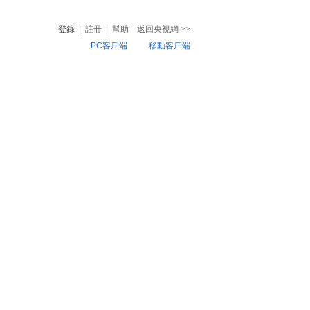
登錄
|
註冊
|
幫助
返回央視網
>>
PC客戶端
移動客戶端
音
熱榜
微視頻
兒
音樂
體育賽事
農業農村