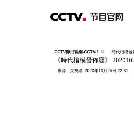
首頁
直播
節目單
綜合
新聞
財經
綜藝
中文國際
體
CCTV節目官網-CCTV-1
時代楷模發
《時代楷模發佈廳》 202010
來源：
央視網
2020年10月25日 22:31