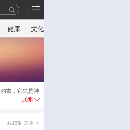
健康
文化
戲曲
懸疑
青少
易的書，它就是神
展開
共15集
選集