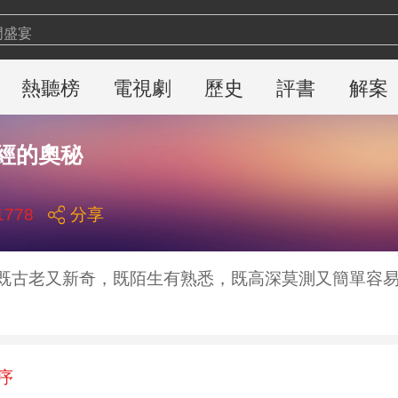
門盛宴
乓球
聞聯播
熱聽榜
電視劇
歷史
評書
解案
界盃
出沒
經的奧秘
日説法
聞周刊
家講壇
1778
分享
線
網
既古老又新奇，既陌生有熟悉，既高深莫測又簡單容
序