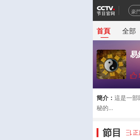
豪
乒
新
首頁
全部
世
熊
易
今
新
百
一
天
簡介：
這是一部
秘的...
節目
正