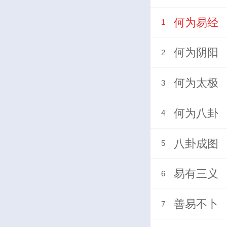
何为易经
1
何为阴阳
2
何为太极
3
何为八卦
4
八卦成图
5
易有三义
6
善易不卜
7