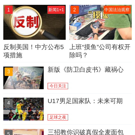
1
2
新闻1+1
中国法治观察
反制美国！中方公布5
上班“摸鱼”公司有权开
项措施
除吗？
新版《防卫白皮书》藏祸心
3
今日关注
U17男足国家队：未来可期
4
足球之夜
三招教你识破真假全麦面包
5