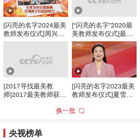
[闪亮的名字2024最美
[“闪亮的名字”2020最
教师发布仪式]周兴
美教师发布仪式]最美
露：生命为舟以爱做
团队：凉山助梦成就
帆 引领孩子们向前航
育人理想 教育扶贫永
行
远守望相随
[2017寻找最美教
[闪亮的名字2023最美
师]2017最美教师获奖
教师发布仪式]夏雪：
人—邓滢
奋进青春 强国有我
换一批
央视榜单