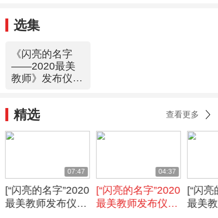
人生
选集
《闪亮的名字
——2020最美
教师》发布仪式
20200910
精选
查看更多
07:47
04:37
[“闪亮的名字”2020
[“闪亮的名字”2020
[“闪亮
最美教师发布仪
最美教师发布仪
最美教
式]蒋春凌：用爱
式]高文铭：深耕
式]华