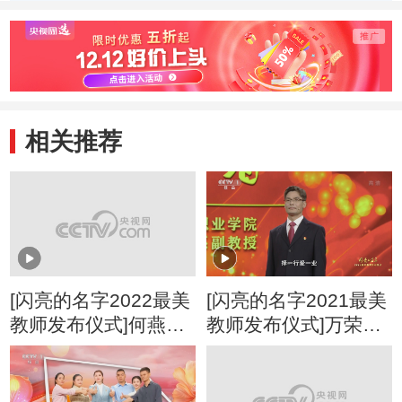
照亮特殊群体的前
职业教育 让每个
业与责
行之路
学生都有出彩人生
能量 
榜样力
相关推荐
[闪亮的名字2022最美
[闪亮的名字2021最美
教师发布仪式]何燕：
教师发布仪式]万荣
情系家乡 点燃梦想
春：培养大国工匠的
博士后