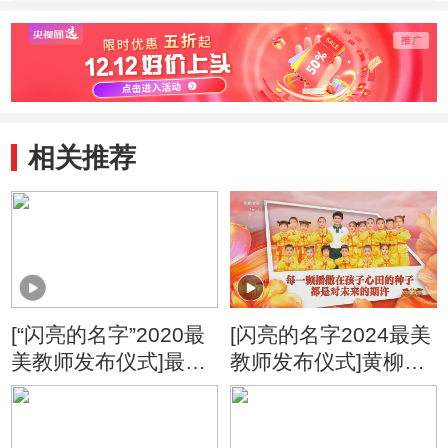
一天》
照亮特殊群体的前
职业教
行之路
学生都
相关推荐
[“闪亮的名字”2020最
[闪亮的名字2024最美
美教师发布仪式]最美
教师发布仪式]黄柳
团队：凉山助梦成就
平：每一颗播撒在孩
育人理想 教育扶贫永
子心田的种子 都是对
远守望相随
未来的期许