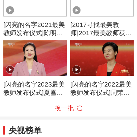
[闪亮的名字2021最美
[2017寻找最美教
教师发布仪式]陈明
师]2017最美教师获奖
青：用思政为孩子打
人—邓滢
开认识世界的窗
[闪亮的名字2023最美
[闪亮的名字2022最美
教师发布仪式]夏雪：
教师发布仪式]周荣
奋进青春 强国有我
方：耕植信念 立德树
换一批
人
央视榜单