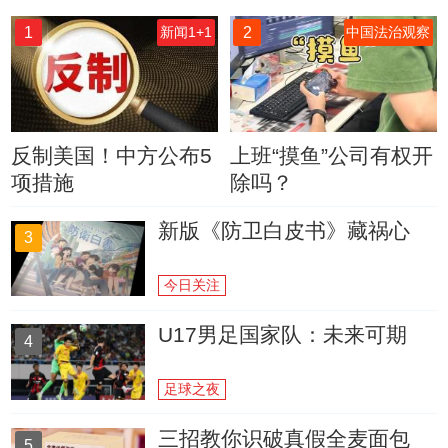
1
2
新闻1+1
中国法治观察
反制美国！中方公布5
上班“摸鱼”公司有权开
项措施
除吗？
新版《防卫白皮书》藏祸心
3
今日关注
U17男足国家队：未来可期
4
足球之夜
三招教你识破真假全麦面包
5