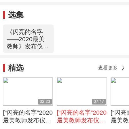
选集
《闪亮的名字
——2020最美
教师》发布仪式
20200910
精选
查看更多
02:23
07:47
[“闪亮的名字”2020
[“闪亮的名字”2020
[“闪亮
最美教师发布仪
最美教师发布仪
最美教
式]歌曲《梦想有
式]蒋春凌：用爱
式]高