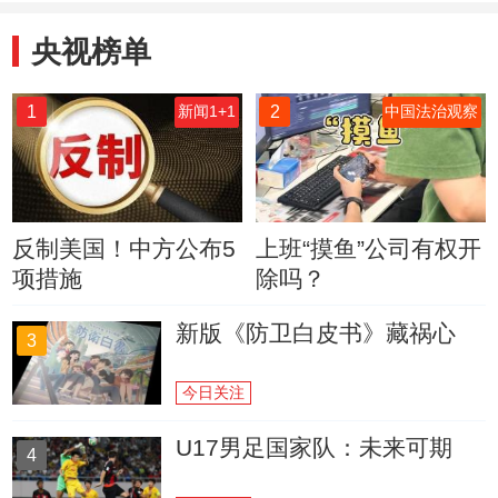
央视榜单
1
2
新闻1+1
中国法治观察
反制美国！中方公布5
上班“摸鱼”公司有权开
项措施
除吗？
新版《防卫白皮书》藏祸心
3
今日关注
U17男足国家队：未来可期
4