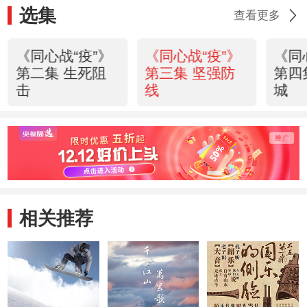
选集
查看更多
《同心战“疫”》
《同心战“疫”》
《同
第二集 生死阻
第三集 坚强防
第四
击
线
城
相关推荐