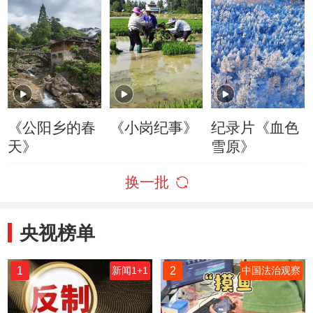
《公阳乡的春
《小岗纪事》
纪录片《血色
天》
雪原》
换一批
央视榜单
1
2
新闻1+1
中国法治观察