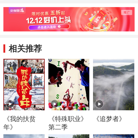
款 杨直东解决了
位置极其偏僻 贾
关键时
土地租金问题
换荣觉得村子已经
部努
烂得不能住了
想工
相关推荐
《我的扶贫
《特殊职业》
《追梦者》
年》
第二季