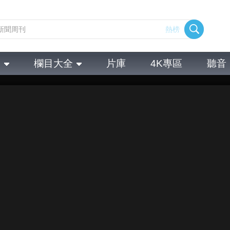
熱榜
全
欄目大全
片庫
4K專區
聽音