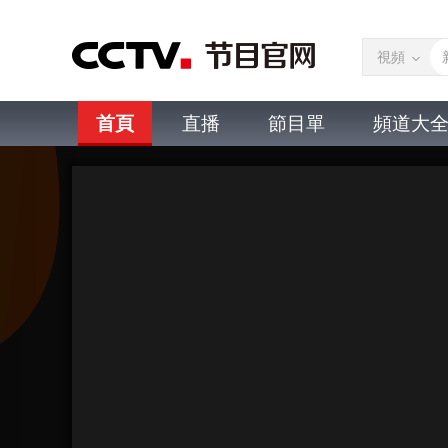
視頻
首頁
直播
節目單
頻道大