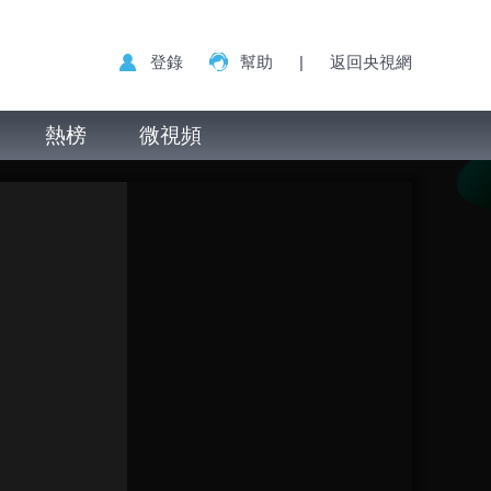
登錄
幫助
|
返回央視網
熱榜
微視頻