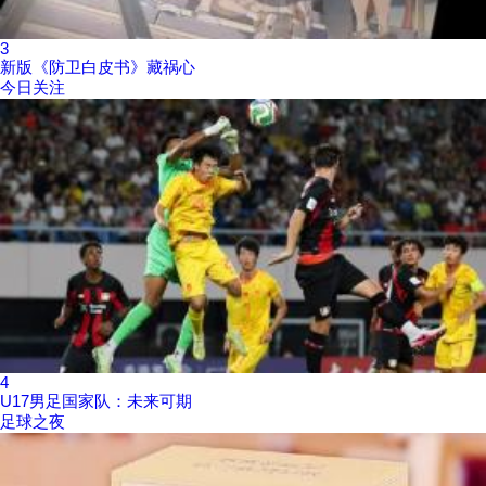
3
新版《防卫白皮书》藏祸心
今日关注
4
U17男足国家队：未来可期
足球之夜