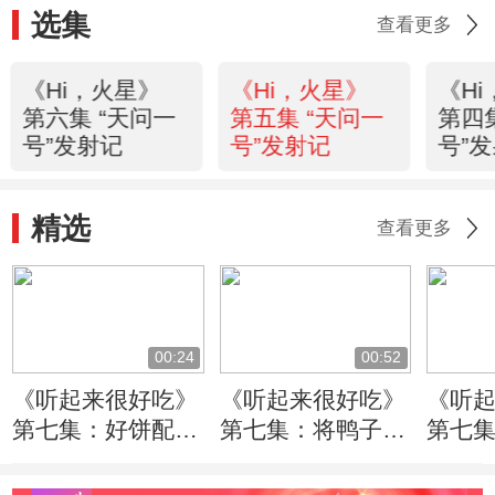
选集
查看更多
《Hi，火星》
《Hi，火星》
《H
第六集 “天问一
第五集 “天问一
第四
号”发射记
号”发射记
号”
精选
查看更多
00:24
00:52
《听起来很好吃》
《听起来很好吃》
《听
第七集：好饼配好
第七集：将鸭子均
第七
鸭！做好荷叶饼重
匀淋上蜂蜜并挂起
当今
点在于先烙后蒸
风干
肉食